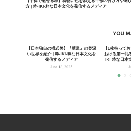
【半襟で魅せる粋】着物に色を添える半襟の付け方や選
方 | 粋-IKI-粋な日本文化を発信するメディア
YOU M
【日本独自の様式美】『華道』の奥深
【1枚持って
い世界を紹介 | 粋-IKI-粋な日本文化を
おける第一礼装
発信するメディア
IKI-粋な日
June 18, 2025
J