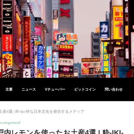
主要
ニュース
Vチューバー
ビットコイン
問い合わせ
選 | 粋-iki-粋な日本文化を発信するメディア
ncategorized
モンを使ったお土産4選 | 粋-IKI-