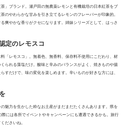
紅茶」ブランド。瀬戸田の無農薬レモンと有機栽培の日本紅茶をブ
紅茶のやわらかな甘みを引き立てるレモンのフレーバーが印象的。
ける爽やかな香りがクセになります。姉妹シリーズとして、はっさ
認定のレモスコ
味料「レモスコ」。無着色、無香料、保存料不使用にこだわり、材
つくられる藻塩だけ。酸味と辛みのバランスがよく、焼きものや揚
たらすだけで、味の変化を楽しめます。辛いものが好きな方には、
。
を
ンの魅力を生かした粋なお土産がまだまだたくさんあります。県を
の際には各所でイベントやキャンペーンにも遭遇できるかも。旅行
てくださいね。