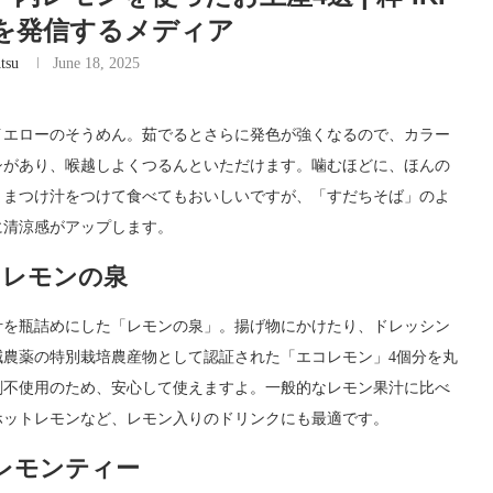
を発信するメディア
tsu
June 18, 2025
イエローのそうめん。茹でるとさらに発色が強くなるので、カラー
シがあり、喉越しよくつるんといただけます。噛むほどに、ほんの
ままつけ汁をつけて食べてもおいしいですが、「すだちそば」のよ
に清涼感がアップします。
、レモンの泉
汁を瓶詰めにした「レモンの泉」。揚げ物にかけたり、ドレッシン
農薬の特別栽培農産物として認証された「エコレモン」4個分を丸
剤不使用のため、安心して使えますよ。一般的なレモン果汁に比べ
ホットレモンなど、レモン入りのドリンクにも最適です。
レモンティー