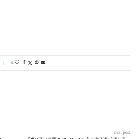
0
next post