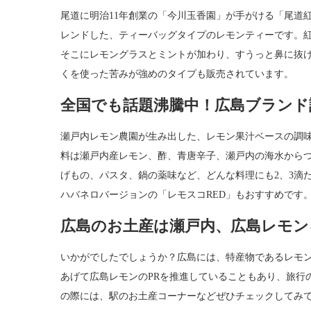
尾道に明治11年創業の「今川玉香園」が手がける「尾道
レンドした、ティーバッグタイプのレモンティーです。
そこにレモングラスとミントが加わり、すうっと鼻に抜
くを使った苦みが強めのタイプも販売されています。
全国でも話題沸騰中！広島ブランド
瀬戸内レモン農園が生み出した、レモン果汁ベースの調
料は瀬戸内産レモン、酢、青唐辛子、瀬戸内の海水から
げもの、パスタ、鍋の薬味など、どんな料理にも2、3滴
ハバネロバージョンの「レモスコRED」もおすすめです
広島のお土産は瀬戸内、広島レモン
いかがでしたでしょうか？広島には、特産物であるレモ
あげて広島レモンのPRを推進していることもあり、旅行
の際には、駅のお土産コーナーなどぜひチェックしてみ