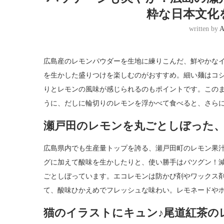
粋な日本文化
written by
A
広島産のレモンパウダーを生地に練りこんだ、鮮やかな
を生かした盛りつけを楽しむのがおすすめ。細い麺はコ
りとレモンの風味が感じられるのもポイントです。この
うに、だしに輪切りのレモンを浮かべて食べると、さら
瀬戸田のレモンを丸ごとしぼった
広島県内でも生産量トップを誇る、瀬戸田町のレモン果
グに加えて酸味を生かしたりと、使い勝手はバツグン！減
ごとしぼっています。エコレモンは防かび剤やワックス
て、酸味ひかえめでフレッシュな味わい。レモネードや
猫のイラストにキュン♪尾道紅茶の