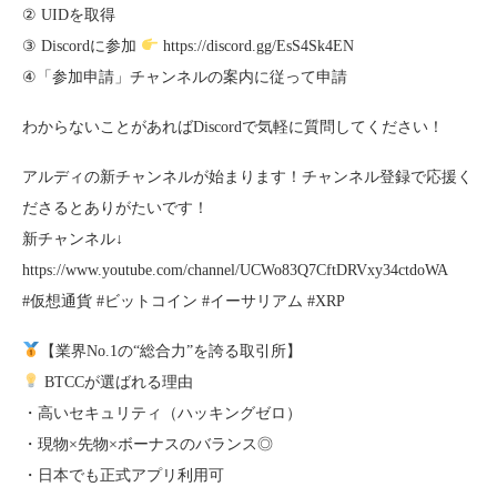
② UIDを取得
③ Discordに参加
https://discord.gg/EsS4Sk4EN
④「参加申請」チャンネルの案内に従って申請
わからないことがあればDiscordで気軽に質問してください！
アルディの新チャンネルが始まります！チャンネル登録で応援く
ださるとありがたいです！
新チャンネル↓
https://www.youtube.com/channel/UCWo83Q7CftDRVxy34ctdoWA
#仮想通貨 #ビットコイン #イーサリアム #XRP
【業界No.1の“総合力”を誇る取引所】
BTCCが選ばれる理由
・高いセキュリティ（ハッキングゼロ）
・現物×先物×ボーナスのバランス◎
・日本でも正式アプリ利用可