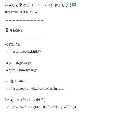
みんなと繋がるコミュニティに参加しよう
https://lin.ee/1xLhjLW
＿＿＿＿＿＿＿＿＿＿＿
各種SNS
＿＿＿＿＿＿＿＿＿＿＿
公式LINE
→https://lin.ee/1xLhjLW
スクールgloways
→https://gloways.org/
X（旧Twitter）
→https://mobile.twitter.com/Moshin_glw
Instagram（Moshinの日常）
→https://www.instagram.com/moshin_glw/?hl=ja