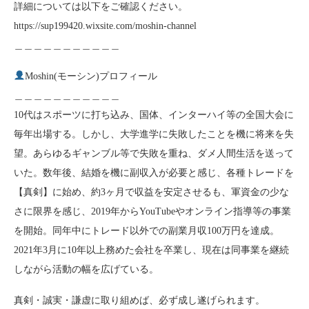
詳細については以下をご確認ください。
https://sup199420.wixsite.com/moshin-channel
＿＿＿＿＿＿＿＿＿＿＿
Moshin(モーシン)プロフィール
＿＿＿＿＿＿＿＿＿＿＿
10代はスポーツに打ち込み、国体、インターハイ等の全国大会に
毎年出場する。しかし、大学進学に失敗したことを機に将来を失
望。あらゆるギャンブル等で失敗を重ね、ダメ人間生活を送って
いた。数年後、結婚を機に副収入が必要と感じ、各種トレードを
【真剣】に始め、約3ヶ月で収益を安定させるも、軍資金の少な
さに限界を感じ、2019年からYouTubeやオンライン指導等の事業
を開始。同年中にトレード以外での副業月収100万円を達成。
2021年3月に10年以上務めた会社を卒業し、現在は同事業を継続
しながら活動の幅を広げている。
真剣・誠実・謙虚に取り組めば、必ず成し遂げられます。