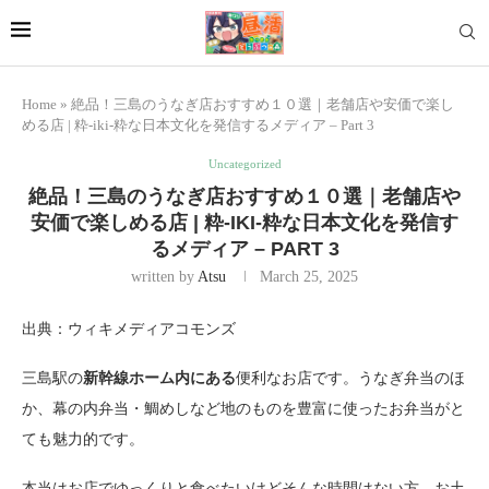
Home
»
絶品！三島のうなぎ店おすすめ１０選｜老舗店や安価で楽し
める店 | 粋-iki-粋な日本文化を発信するメディア – Part 3
Uncategorized
絶品！三島のうなぎ店おすすめ１０選｜老舗店や
安価で楽しめる店 | 粋-IKI-粋な日本文化を発信す
るメディア – PART 3
written by
Atsu
March 25, 2025
出典：ウィキメディアコモンズ
三島駅の
新幹線ホーム内にある
便利なお店です。うなぎ弁当のほ
か、幕の内弁当・鯛めしなど地のものを豊富に使ったお弁当がと
ても魅力的です。
本当はお店でゆっくりと食べたいけどそんな時間はない方、お土