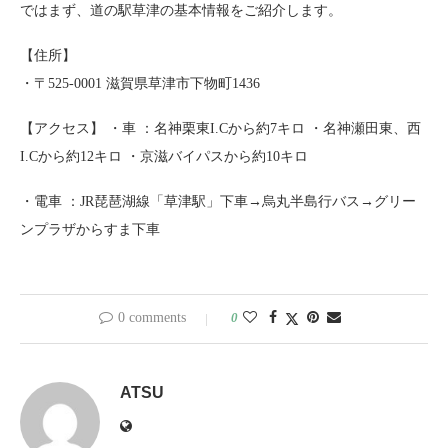
ではまず、道の駅草津の基本情報をご紹介します。
【住所】
・〒525-0001 滋賀県草津市下物町1436
【アクセス】 ・車 ：名神栗東I.Cから約7キロ ・名神瀬田東、西
I.Cから約12キロ ・京滋バイパスから約10キロ
・電車 ：JR琵琶湖線「草津駅」下車→烏丸半島行バス→グリー
ンプラザからすま下車
0 comments
0
ATSU