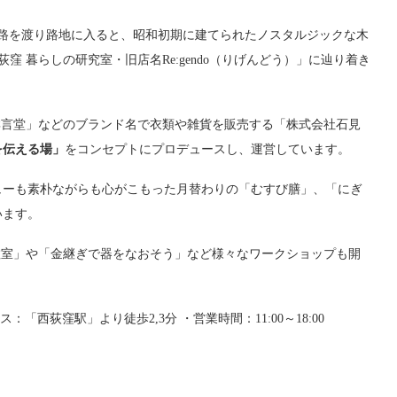
路を渡り路地に入ると、昭和初期に建てられたノスタルジックな木
窪 暮らしの研究室・旧店名Re:gendo（りげんどう）」に辿り着き
「群言堂」などのブランド名で衣類や雑貨を販売する「株式会社石見
を伝える場」
をコンセプトにプロデュースし、運営しています。
メニューも素朴ながらも心がこもった月替わりの「むすび膳」、「にぎ
います。
り教室」や「金継ぎで器をなおそう」など様々なワークショップも開
：「西荻窪駅」より徒歩2,3分 ・営業時間：11:00～18:00