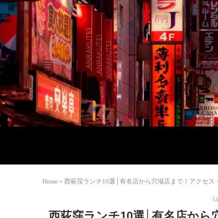
Home
»
西荻窪ランチ10選│有名店から穴場店まで！アクセス・営
U
西荻窪ランチ10選│有名店から穴