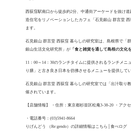
西荻窪駅南口から徒歩約2分、中通街アーケードを抜け道
造住宅をリノベーションしたカフェ「石見銀山 群言堂 西荻
ます。
石見銀山 群言堂 西荻窪 暮らしの研究室は、島根県で
銀山生活文化研究所」が
「食と雑貨を通して島根の文化
11：00～14：30のランチタイムに提供されるランチ
り膳」と古き良き日本を彷彿させるメニューを提供して
石見銀山 群言堂 西荻窪 暮らしの研究室では「出汁取
催されています。
【店舗情報】 ・住所：東京都杉並区松庵3-38-20 ・アクセス
・電話番号：(03)5941-8664
りげんどう （Re:gendo）の詳細情報はこちら│食べログ