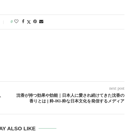
0
next post
人
沈香が持つ効果や効能｜日本人に愛され続けてきた沈香の
メ
香りとは | 粋-IKI-粋な日本文化を発信するメディア
AY ALSO LIKE