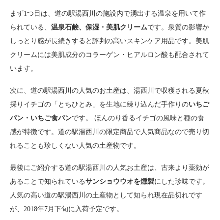
まず1つ目は、道の駅湯西川の施設内で湧出する温泉を用いて作
られている、
温泉石鹸、保湿・美肌クリーム
です。泉質の影響か
しっとり感が長続きすると評判の高いスキンケア用品です。美肌
クリームには美肌成分のコラーゲン・ヒアルロン酸も配合されて
います。
次に、道の駅湯西川の人気のお土産は、湯西川で収穫される夏秋
採りイチゴの「とちひとみ」を生地に練り込んだ手作りの
いちご
パン・いちご食パン
です。 ほんのり香るイチゴの風味と種の食
感が特徴です。道の駅湯西川の限定商品で人気商品なので売り切
れることも珍しくない人気の土産物です。
最後にご紹介する道の駅湯西川の人気お土産は、古来より薬効が
あることで知られている
サンショウウオを燻製
にした珍味です。
人気の高い道の駅湯西川の土産物として知られ現在品切れです
が、2018年7月下旬に入荷予定です。