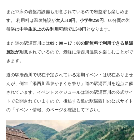
また13床の岩盤浴設備も用意されているので岩盤浴も楽しめま
す。 利用料は温泉施設が
大人510円、小学生250円
、60分間の岩
盤浴は
中学生以上のみ利用可能で1,540円
となります。
また道の駅湯西川には
09：00～17：00の間無料で利用できる足湯
施設が用意
されているので、気軽に湯西川温泉を楽しむことがで
きます。
道の駅湯西川で現在予定されている定期イベントは現在ありませ
んが、例年「湯西川温泉かまくら祭り」道の駅湯西川を起点に催
されています。イベントスケジュールは道の駅湯西川の公式サイ
トで公開されていますので、後述する道の駅湯西川の公式サイト
の「イベント情報」のページを確認して下さい。