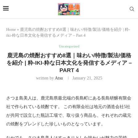
Home
»
鹿児島の焼酎おすすめ8選｜味わい/特徴/製法/価格を紹介 | 粋-
iki-粋な日本文化を発信するメディア – Part 4
Uncategorized
鹿児島の焼酎おすすめ8選｜味わい/特徴/製法/価格
を紹介 | 粋-IKI-粋な日本文化を発信するメディア –
PART 4
written by
Atsu
January 21, 2025
さつま島美人は、鹿児島県最北端の長島町にある長島研醸有限会
社で作られている焼酎です。 この有限会社は地元の酒造会社5社
が共同で設立した瓶詰工場で、取り扱う商品も、それぞれの蔵元
の焼酎をブレンドした珍しいものとなっています。
なかでも、さつま島美人はすっきりとした味わいが魅力の芋焼