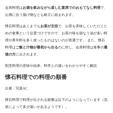
会席料理は
お酒を飲みながら楽しむ宴席でのおもてなし料理
で、
お酒に合う揚げ物なども献立に組まれます。
懐石料理はあくまでも
お茶が主役
で、お茶を美味しくいただくた
めの食事という位置づけですので、お茶の味を損なう油が多い料
理や香辛料を多く使ったものはないのが普通です。 また、懐石
料理は
ご飯と汁物が最初から出る
のに対し、会席料理は食事の
最
後の方
に出されます。
割烹料理の意味や由来、料亭との違いをわかりやすく解説
懐石料理での料理の順番
出展：写真AC
懐石料理で料理が出される順番は以下のようになっています（流
派によって多少違いがあるようです）。