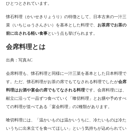
ひとつとされています。
懐石料理（かいせきりょうり）の特徴として、日本古来の一汁三
菜（いちじゅうさんさい）を基本とした料理で、
お茶席でお茶の
前に出される軽い食事
という点も挙げられます。
会席料理とは
出典：写真AC
会席料理も、懐石料理と同様に一汁三菜を基本とした日本料理で
す。ただ、懐石料理がお茶の席でもてなされる料理でしたが
会席
料理はお酒や宴会の席でもてなされる料理
です。会席料理には、
献立に沿って一品ずつ食べていく「喰切料理」とお膳や予めすべ
ての料理が並べてある「宴会料理」の2種類があります。
喰切料理には、「温かいものは温かいうちに、冷たいものは冷た
いうちに出来立てを食べてほしい」という気持ちが込められてい