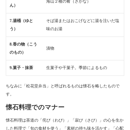
海山２種の肴（さかな）
ん）
7.湯桶（ゆと
そば湯またはおこげなどに湯を注いだ塩
う）
味のお湯
8.香の物（こう
漬物
のもの）
9.菓子・抹茶
生菓子や干菓子。季節によるもの
ちなみに「松花堂弁当」と呼ばれるものは懐石を略したもので
す。
懐石料理でのマナー
懐石料理は茶道の「侘び（わび）」「寂び（さび）」の心を生か
した料理で「旬の食材を使う」「素材の持ち味を活かす」「心配