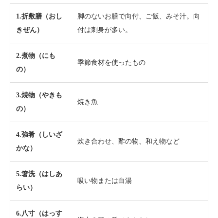
1.折敷膳（おし
脚のないお膳で向付、ご飯、みそ汁。向
きぜん）
付は刺身が多い。
2.煮物（にも
季節食材を使ったもの
の）
3.焼物（やきも
焼き魚
の）
4.強肴（しいざ
炊き合わせ、酢の物、和え物など
かな）
5.箸洗（はしあ
吸い物または白湯
らい）
6.八寸（はっす