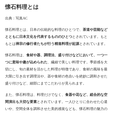
懐石料理とは
出典：写真AC
懐石料理とは、日本の伝統的な料理のひとつで、
茶道や芸能など
とともに日本文化を代表するもののひとつ
とされています。もと
もとは
禅宗の修行者たちが行う精進料理が起源
とされています。
懐石料理は、
食材や器、調理法、盛り付けなどにおいて、一つ一
つに意味や趣が込められた
、繊細で美しい料理です。季節感を大
切にし、旬の素材を活かした料理が特徴であり、食材の風味を最
大限に引き出す調理法や、器や食材の色合いを絶妙に調和させた
盛り付けなど、細部にまでこだわりが見られます。
また、懐石料理は、料理だけでなく、
食器や花など、総合的な空
間演出も大切な要素
とされています。一人ひとりに合わせた心遣
いや、空間全体を調和させた美的感覚なども、懐石料理の魅力の