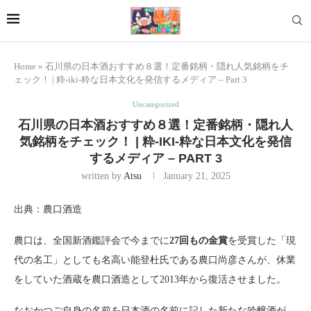
Home
»
石川県の日本酒おすすめ８選！定番銘柄・隠れ人気銘柄をチ
ェック！ | 粋-iki-粋な日本文化を発信するメディア – Part 3
Uncategorized
石川県の日本酒おすすめ８選！定番銘柄・隠れ人
気銘柄をチェック！ | 粋-IKI-粋な日本文化を発信
するメディア – PART 3
written by
Atsu
January 21, 2025
出典：農口酒造
農口は、全国新酒鑑評会で今までに
27回もの金賞
を受賞した「現
代の名工」としても名高い能登杜氏である農口尚彦さんが、休業
をしていた酒蔵を農口酒造として2013年から復活させました。
なおかつご自身の名前を日本酒の名前に記した新たな吟醸酒が、