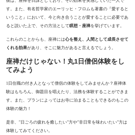
彼は、座禅を日課としており、その効果を実感していた一人で
す。また、有名哲学家のエーリッヒ・フロムも著書の『愛すると
いうこと』において、今と向き合うことが愛することに必要であ
ると説いた上で、その方法として
瞑想・座禅
を挙げています。
これらのことからも、座禅には
心を整え、人間として成長させて
くれる効果
があり、そこに魅力があると言えるでしょう。
座禅だけじゃない！丸1日僧侶体験をし
てみよう
1日住職の付き人となって僧侶の体験をしてみませんか？座禅体
験はもちろん、御題目を唱えたり、法務を体験することができま
す。また、プランによってはお寺に泊まることもできるのもこの
体験の魅力！
是非、”日ごろの疲れを癒したい”方や”非日常を味わいたい”方は
体験してみてください。