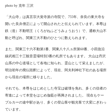
photo by 克年 三沢
「大山寺」は真言宗大覚寺派の寺院で、755年、奈良の東大寺を
開いた良弁僧正によって開山されたと伝えられています。本尊は
鉄（造）不動明王（くろがねふどうみょうおう）で、通称大山不
動と呼ばれ、関東三大不動のひとつに数えられます。
また、関東三十六不動第1番、関東八十八ヵ所第60番、小田急沿
線武相三十三観音霊場特別3番の札所でもあります。 大山は丹沢
山系の中心道場として各地に知られ、霊山として栄えましたが、
明治初年の廃仏毀釈によって、現在、阿夫利神社下社のある場所
から現在の場所に移りました。
それでも、本尊をはじめとした寺宝は破壊を免れ、多くの信者の
寄進によって本堂をはじめ伽藍が再興されました。 現在もケー
ブルカーの途中駅があり、多くの登山客や観光客で大変にぎわっ
ています。