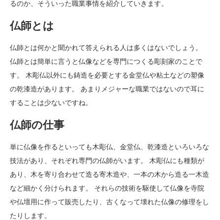
るのか、そういった職業事情を紹介していきます。
仏師とは
仏師とは何かと聞かれて答えられる人は多くはないでしょう。
仏師とは簡単に言うと仏像などを専門につくる彫刻家のことで
す。 木彫仏以外にも鋳造を必要とする金堂仏や粘土などの塑像
の乾漆造があります。 あまりメジャーな職業ではないので耳に
することは少ないですね。
仏師の仕事
単に仏像を作るといっても木彫仏、金堂仏、乾漆造といろいろな
技法があり、それぞれ専門の仏師がいます。 木彫仏にも種類が
あり、木を寄り合わせて造る寄木造や、一本の木から造る一木造
など細かく分けられます。 それらの技術を駆使して仏像を寺院
や仏壇用に作って販売したり、古くなって壊れた仏像の修理をし
たりします。