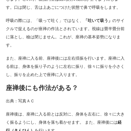
す。口は閉じ、舌は上あごにつけた状態で鼻で呼吸をします。
呼吸の際には、「吸って吐く」ではなく、
「吐いて吸う」
のサイ
クルで捉えるのが座禅の作法とされています。視線は畳半畳分前
に落とし、瞼は閉じません。これが、座禅の基本姿勢になりま
す。
また、座禅に入る前、座禅後には左右揺振を行います。座禅に入
る前は、身体を振り子のように左右に振り、徐々に振りを小さく
し、振りを止めた上で座禅に入ります。
座禅後にも作法がある？
出典：写真ＡＣ
座禅後は、座禅に入る前とは反対に、身体を左右に、徐々に大き
く振るようにし、身体を落ち着かせます。 また、座禅後には
経
行（きんひん）
を行います。