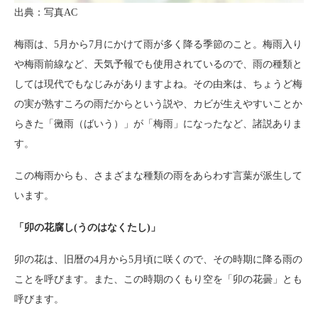
出典：写真AC
梅雨は、5月から7月にかけて雨が多く降る季節のこと。梅雨入り
や梅雨前線など、天気予報でも使用されているので、雨の種類と
しては現代でもなじみがありますよね。その由来は、ちょうど梅
の実が熟すころの雨だからという説や、カビが生えやすいことか
らきた「黴雨（ばいう）」が「梅雨」になったなど、諸説ありま
す。
この梅雨からも、さまざまな種類の雨をあらわす言葉が派生して
います。
「卯の花腐し(うのはなくたし)」
卯の花は、旧暦の4月から5月頃に咲くので、その時期に降る雨の
ことを呼びます。また、この時期のくもり空を「卯の花曇」とも
呼びます。