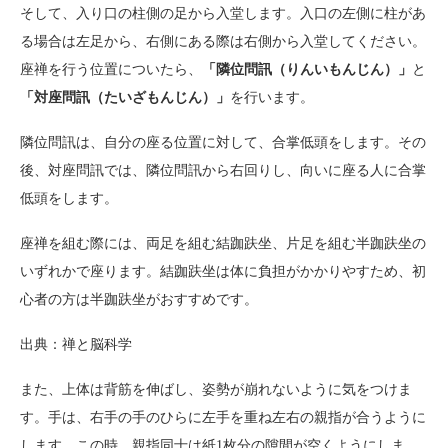
そして、入り口の柱側の足から入堂します。入口の左側に柱があ
る場合は左足から、右側にある際は右側から入堂してください。
座禅を行う位置についたら、
「隣位問訊（りんいもんじん）」
と
「対座問訊（たいざもんじん）」
を行います。
隣位問訊は、自分の座る位置に対して、合掌低頭をします。その
後、対座問訊では、隣位問訊から右回りし、向いに座る人に合掌
低頭をします。
座禅を組む際には、両足を組む結跏趺坐、片足を組む半跏趺坐の
いずれかで座ります。結跏趺坐は体に負担がかかりやすため、初
心者の方は半跏趺坐がおすすめです。
出典：禅と脳科学
また、上体は背筋を伸ばし、姿勢が崩れないように気をつけま
す。手は、右手の手のひらに左手を重ね左右の親指が合うように
します。この時、親指同士は紙1枚分の隙間が空くようにしま