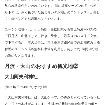
見られる条件といわれています。 特に紅葉シーズンの月中旬か
ら下旬は、赤く色づいた葉と青いダム湖とのコントラストが美し
く、SNSなどでも話題となっています。
ユーシン渓谷へは、小田急線・新松田駅から富士急湘南バスの
「西丹沢・山北エリア」行きに乗車し、最寄りのバス停「玄倉」
で下車するか、車の場合は、東名高速道路経由で丹沢湖玄倉大橋
付近のユーシン渓谷無料駐車場を利用し、徒歩で約1時間50分程
の道のりとなります。
丹沢・大山のおすすめ観光地②
大山阿夫利神社
photo by Richard, enjoy my life!
「大山阿夫利神社」は、大山ケーブルの終点ともなっている下社
と、頂上の本社があります。 創建は紀元前97年崇神天皇の頃と