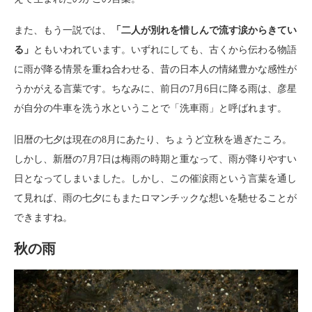
また、もう一説では、
「二人が別れを惜しんで流す涙からきてい
る」
ともいわれています。いずれにしても、古くから伝わる物語
に雨が降る情景を重ね合わせる、昔の日本人の情緒豊かな感性が
うかがえる言葉です。ちなみに、前日の7月6日に降る雨は、彦星
が自分の牛車を洗う水ということで「洗車雨」と呼ばれます。
旧暦の七夕は現在の8月にあたり、ちょうど立秋を過ぎたころ。
しかし、新暦の7月7日は梅雨の時期と重なって、雨が降りやすい
日となってしまいました。しかし、この催涙雨という言葉を通し
て見れば、雨の七夕にもまたロマンチックな想いを馳せることが
できますね。
秋の雨