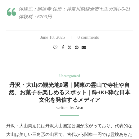
体験先：顕証寺 住所：神奈川県鎌倉市七里ガ浜1-5-21
体験料：6700円
June 18, 2025
0 comments
Uncategorized
丹沢・大山の観光地9選｜関東の霊山で寺社や自
然、お菓子を楽しめるスポット | 粋-IKI-粋な日本
文化を発信するメディア
written by
Atsu
丹沢・大山周辺には丹沢大山国定公園が広がっており、代表的な
大山は美しい三角形の山容で、古代から関東一円では霊験あらた