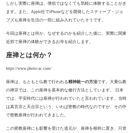
しかし実際に座禅は、僧侶ではなくても気軽に体験することがき
ます。また、Apple社でiPhoneなどを開発したスティーブ・ジョ
ブズも座禅を生活の一部に組み入れていたそうです。
今回は座禅とは何か、なぜするのかを紹介した後に、実際に関東
近郊で座禅の体験ができるお寺を紹介します。
座禅とは何か？
https://www.photo-ac.com/
座禅は、もともと仏教で行われる
精神統一の方法
です。大乗仏教
の禅宗では、この座禅を基本的な修行方法としています。 日本
では、平安時代には座禅が行われていたと言われています。当時
は真言宗と天台宗という、いわば密教の時代なのですが、その中
で密教座禅が行われてきました。
この密教座禅にも影響を受けた道元が、座禅を根幹に置き、只管