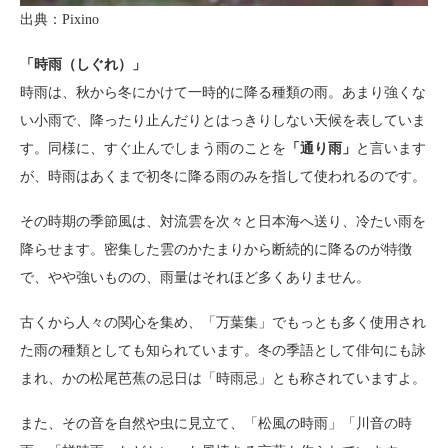
出典：Pixino
「時雨（しぐれ）」
時雨は、秋から冬にかけて一時的に降る種類の雨。あまり強くな
い小雨で、降ったり止んだりとはっきりしない天候を表していま
す。同様に、すぐ止んでしまう雨のことを
「通り雨」
と言います
が、時雨はあくまで初冬に降る雨のみを指して使われるのです。
その時期の季節風は、対流雲を次々と日本海へ送り、冷たい雨を
降らせます。密集した雲のかたまりから断続的に降るのが特徴
で、やや強いものの、雨量はそれほど多くありません。
古くから人々の関心を集め、「万葉集」でもっとも多く使用され
た雨の種類としても知られています。冬の季語として俳句にも詠
まれ、かの松尾芭蕉の忌日は「時雨忌」とも称されていますよ。
また、その音を自然や虫に見立て、「松風の時雨」「川音の時