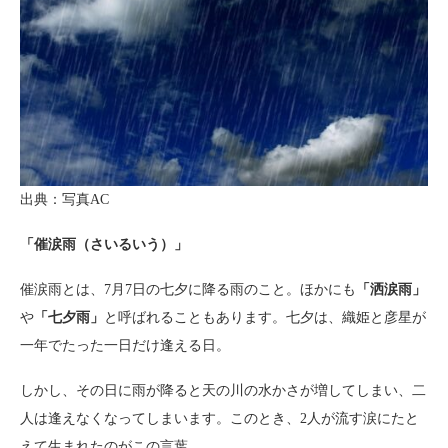
出典：写真AC
「催涙雨（さいるいう）」
催涙雨とは、7月7日の七夕に降る雨のこと。ほかにも
「洒涙雨」
や
「七夕雨」
と呼ばれることもあります。七夕は、織姫と彦星が
一年でたった一日だけ逢える日。
しかし、その日に雨が降ると天の川の水かさが増してしまい、二
人は逢えなくなってしまいます。このとき、2人が流す涙にたと
えて生まれたのがこの言葉。