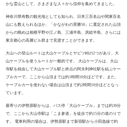
かな霊山として、さまざまな人々から信仰を集めてきました。
神奈川県有数の観光地としても知られ、日本三百名山や関東百名
山にも数えられるほか、「かながわの景勝50」に選定された山頂
からの眺めは相模平野や江ノ島、三浦半島、房総半島、さらには
東京都心の高層ビル群まで見渡すことができます。
大山への登山ルートは大山ケーブルとヤビツ峠の2つがあり、大
山ケーブルを使うルートが一般的です。 大山ケーブルは、大山
寺駅を経由して大山ケーブル駅と終点の阿夫利神社駅を結ぶケー
ブルカーで、ここから山頂までは約1時間10分ほどです。また、
ケーブルカーを使わない場合は山頂まで約2時間10分ほどとなっ
ています。
最寄りの伊勢原駅からは、バス停「大山ケーブル」までは約30分
で、ここから大山寺駅は「こま参道」を徒歩で約15分の道のりで
す。 電車利用の場合は、伊勢原駅まで新宿駅から小田急線で約