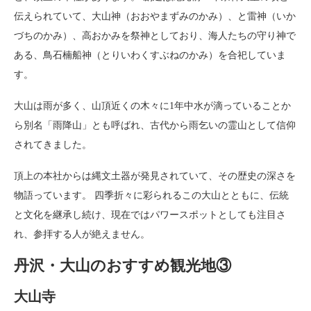
伝えられていて、大山神（おおやまずみのかみ）、と雷神（いか
づちのかみ）、高おかみを祭神としており、海人たちの守り神で
ある、鳥石楠船神（とりいわくすぶねのかみ）を合祀していま
す。
大山は雨が多く、山頂近くの木々に1年中水が滴っていることか
ら別名「雨降山」とも呼ばれ、古代から雨乞いの霊山として信仰
されてきました。
頂上の本社からは縄文土器が発見されていて、その歴史の深さを
物語っています。 四季折々に彩られるこの大山とともに、伝統
と文化を継承し続け、現在ではパワースポットとしても注目さ
れ、参拝する人が絶えません。
丹沢・大山のおすすめ観光地③
大山寺