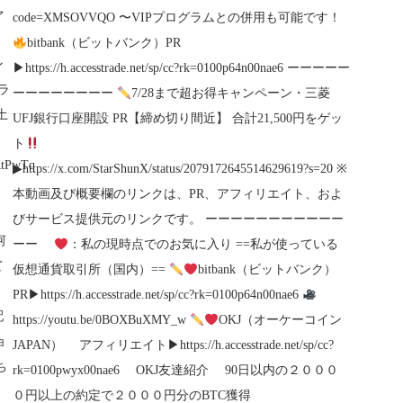
ァ
code=XMSOVVQO 〜VIPプログラムとの併用も可能です！
ん
bitbank（ビットバンク）PR
ン
▶︎https://h.accesstrade.net/sp/cc?rk=0100p64n00nae6 ーーーーー
ラ
ーーーーーーーー
7/28まで超お得キャンペーン・三菱
土
UFJ銀行口座開設 PR【締め切り間近】 合計21,500円をゲッ
ト
RtPwTq
▶︎https://x.com/StarShunX/status/2079172645514629619?s=20 ※
本動画及び概要欄のリンクは、PR、アフィリエイト、およ
り
びサービス提供元のリンクです。 ーーーーーーーーーーー
河
ーー
：私の現時点でのお気に入り ==私が使っている
て
仮想通貨取引所（国内）==
bitbank（ビットバンク）
PR▶︎https://h.accesstrade.net/sp/cc?rk=0100p64n00nae6
配
https://youtu.be/0BOXBuXMY_w
OKJ（オーケーコイン
ョ
JAPAN） アフィリエイト▶︎https://h.accesstrade.net/sp/cc?
ち
rk=0100pwyx00nae6 OKJ友達紹介 90日以内の２０００
０円以上の約定で２０００円分のBTC獲得