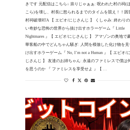
きです 元配信はこちら↓ 祟りじゃぁぁ: 呪われた村の祠(
こら)を壊し、村長に怒られるまでのタイムを競え！！因
村祠破壊RTA 【 エビオ/にじさんじ 】 くしゃみ: 終わり
い奇妙な恐怖の世界から抜け出すホラーゲーム『 Little
Nightmares 』【 エビオ/にじさんじ 】 アマゾンの奥地で
華客船の中でどんちゃん騒ぎ: 人間を模倣した化け物を見
け出すホラーゲーム『 No, I’m not a Human 』【 エビオ/
じさんじ 】 友達のお姉ちゃん: 永遠のファミレスで僕は
を思うのか 『 ファミレスを享受せよ 』【 …