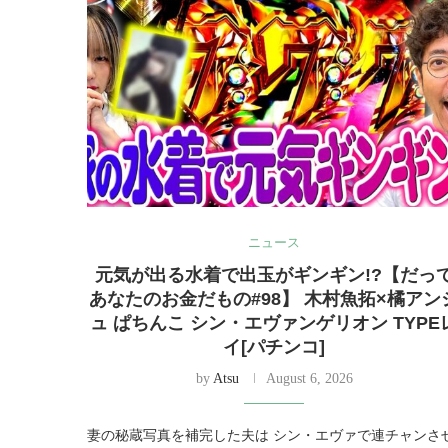
ニュース
元気が出る水着で出玉がギンギン!?【だっ
あなたのお金だもの#98】 木村魚拓×橘アン
ュ ぱちんこ シン・エヴァンゲリオン TYPE
イ[パチンコ]
by
Atsu
August 6, 2026
妻の秘蔵写真を補完した夫は シン・エヴァで連チャンさ