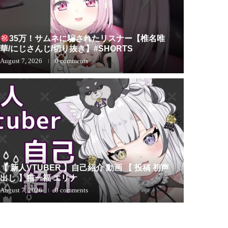
35万！サムネに騙されたリスナー【椎名唯
華/にじさんじ/切り抜き】#SHORTS
August 7, 2026
0 comments
ビットコイ
ビッ
【 新人VTUBER 】自己紹介 動画 【 投稿 初声
して
出し 】猫一福 エリナ
August 7, 2026
0 comments
August 7, 2