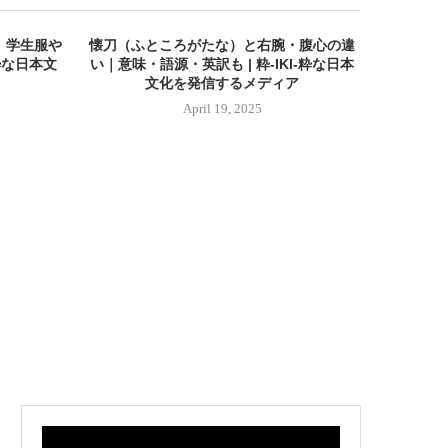
｜学生服や
懐刀（ふところがたな）と右腕・腹心の違
【千本桜
-粋な日本文
い｜意味・語源・英訳も | 粋-IKI-粋な日本
使い方｜日
文化を発信するメディア
IKI
April 19, 2025