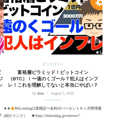
ビットコイン
て
富裕層ピラミッド！ビットコイン
ジ
（BTC）！〜遠のくゴール？犯人はインフ
レ
レ！これを理解してないと本当にやばい？
by
Atsu
August 5, 2026
★★
BitLending口座開設〜金利10パーセント６ヶ月間増量
せ
(紹介リンク） ▶︎https://bitlending.jp/referree/?