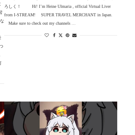
ほ
ろしく！ Hi! I’m Heine Ulmaria , official Virtual Liver
習
from I-STREAM! SUPER TRAVEL MERCHANT in Japan.
のな
Make sure to check out my channels …
豪
つ
に
何