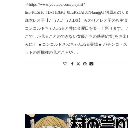
⇒https://www.youtube.com/playlist?
list=PLSi1o_fDxTlDbtG_0LuKz3Afc8N4amjgG 河原みのり
森本レオ子【たうんたうんDX】 みのりとレオ子のW主演
コンコルドちゃんねると共に金曜日を楽しく彩ります。 
こでしか見ることのできない女優たちの熱演⁉(笑)をお楽
みに！ ★コンコルドさぶちゃんねる登場★ パチンコ・ス
ットの新機種の見どころや …