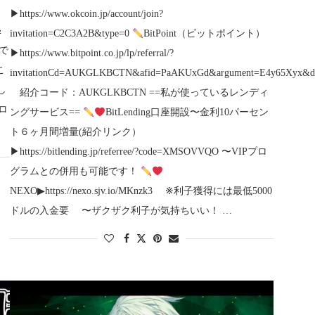
▶︎https://www.okcoin.jp/account/join?
＆
invitation=C2C3A2B&type=0
BitPoint（ビットポイント）
で
▶︎https://www.bitpoint.co.jp/lp/referral/?
こ
invitationCd=AUKGLKBCTN&afid=PaAKUxGd&argument=E4y65Xyx&dm
し
紹介コード：AUKGLKBCTN ==私が使っているレンディ
ロ
ングサービス==
BitLending口座開設〜金利10パーセン
ト６ヶ月間増量(紹介リンク）
▶︎https://bitlending.jp/referree/?code=XMSOVVQO 〜VIPプロ
グラムとの併用も可能です！
NEXO▶︎https://nexo.sjv.io/MKnzk3 ※利子獲得には最低5000
ドルの入金要 〜ザクザク利子が気持ちいい！ …