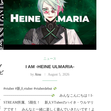
ニュース
プ
I AM -HEINE ULMARIA-
ビ
by
Atsu
August 5, 2026
#vtuber #新人vtuber #vtuberdebut
┈┈┈┈┈┈┈┈┈┈┈┈┈┈┈┈┈┈┈┈┈┈┈┈
みんなこんにちは！I-
す
STREAM所属、5期生！ 新人VTuberのハイネ・ウルマリ
抜
アです！ みんなと一緒に楽しく遊んでいきたいです！よ