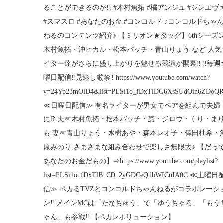
ることができるのか!? #木村魚拓 #橘アンジュ #シンエヴ
#スマスロ #あなたのお金 #コンコルド ♪コンコルドちゃ
ねるのコンテンツ紹介♪ 【ミリオン★タッグ】6thシーズ
木村魚拓・沖ヒカル・松本バッチ・青山りょう など 人気
イター達がさらに盛り上がりを魅せる競演が開幕‼ ‼毎週
曜日配信‼見逃し厳禁‼ https://www.youtube.com/watch?
v=24Yp23mOlD4&list=PLSi1o_fDxTlDG6XsSUdOin6ZDoQ
≪日曜日配信≫ 有名ライターが男女でペアを組んで夫婦
に⁉ 夫☞木村魚拓・松本バッチ・嵐・ジロウ・くり・ま
も 妻☞青山りょう・水樹あや・森本レオ子・倖田柚希・
原みのり さまざまな組み合わせで楽しさ無限大♪ 【だっ
あなたのお金だもの】⇒https://www.youtube.com/playlist?
list=PLSi1o_fDxTlB_CD_2yGDCeQ1bWICuIA0C ≪土曜日
信≫ ペカるTVZとコンコルドちゃんねるがコラボレーシ
ン‼ メインMCは「たなちゅう」で「ゆうちゃろ」「もう
ゃん」も参戦‼ 【ペカレボリューション】