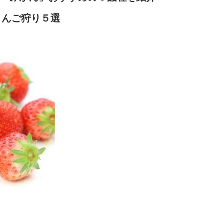
りんご狩り５選