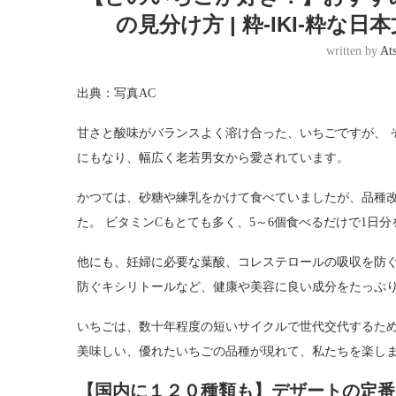
の見分け方 | 粋-IKI-粋な日
written by
At
出典：写真AC
甘さと酸味がバランスよく溶け合った、いちごですが、 
にもなり、幅広く老若男女から愛されています。
かつては、砂糖や練乳をかけて食べていましたが、品種
た。 ビタミンCもとても多く、5～6個食べるだけで1日
他にも、妊婦に必要な葉酸、コレステロールの吸収を防
防ぐキシリトールなど、健康や美容に良い成分をたっぷ
いちごは、数十年程度の短いサイクルで世代交代するため
美味しい、優れたいちごの品種が現れて、私たちを楽し
【国内に１２０種類も】デザートの定番