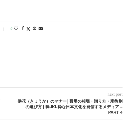
0
next post
イ
供花（きょうか）のマナー│費用の相場・贈り方・宗教別
の選び方 | 粋-IKI-粋な日本文化を発信するメディア –
PART 4