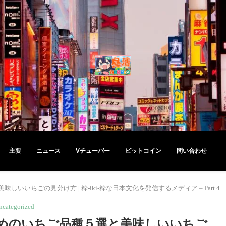
主要
ニュース
Vチューバー
ビットコイン
問い合わせ
いちごの見分け方 | 粋-iki-粋な日本文化を発信するメディア – Part 4
ncategorized
めのいちご品種５選と美味しいいちご