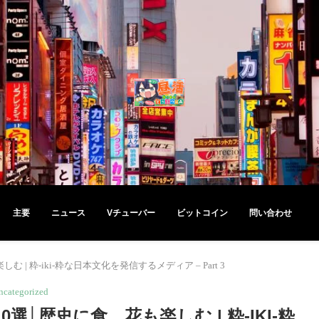
主要
ニュース
Vチューバー
ビットコイン
問い合わせ
 粋-iki-粋な日本文化を発信するメディア – Part 3
ncategorized
│歴史に食、花も楽しむ | 粋-IKI-粋