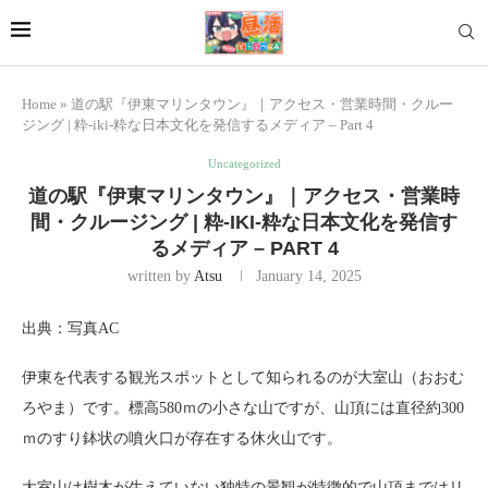
Home
»
道の駅『伊東マリンタウン』｜アクセス・営業時間・クルー
ジング | 粋-iki-粋な日本文化を発信するメディア – Part 4
Uncategorized
道の駅『伊東マリンタウン』｜アクセス・営業時
間・クルージング | 粋-IKI-粋な日本文化を発信す
るメディア – PART 4
written by
Atsu
January 14, 2025
出典：写真AC
伊東を代表する観光スポットとして知られるのが大室山（おおむ
ろやま）です。標高580ｍの小さな山ですが、山頂には直径約300
ｍのすり鉢状の噴火口が存在する休火山です。
大室山は樹木が生えていない独特の景観が特徴的で山頂まではリ