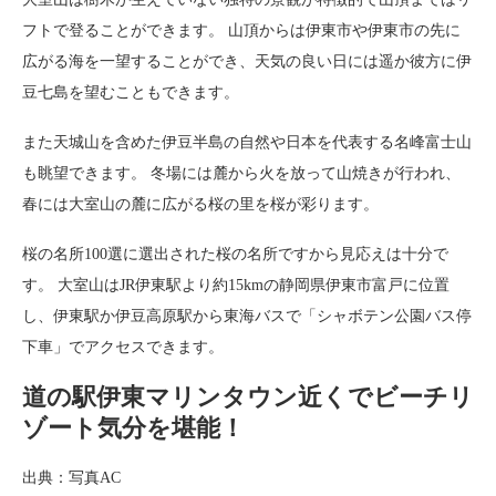
フトで登ることができます。 山頂からは伊東市や伊東市の先に
広がる海を一望することができ、天気の良い日には遥か彼方に伊
豆七島を望むこともできます。
また天城山を含めた伊豆半島の自然や日本を代表する名峰富士山
も眺望できます。 冬場には麓から火を放って山焼きが行われ、
春には大室山の麓に広がる桜の里を桜が彩ります。
桜の名所100選に選出された桜の名所ですから見応えは十分で
す。 大室山はJR伊東駅より約15kmの静岡県伊東市富戸に位置
し、伊東駅か伊豆高原駅から東海バスで「シャボテン公園バス停
下車」でアクセスできます。
道の駅伊東マリンタウン近くでビーチリ
ゾート気分を堪能！
出典：写真AC