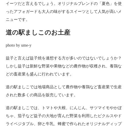
イーツだと言えるでしょう。オリジナルブレンドの「夏色」を使
ったアフォガードも大人の味がするスイーツとして人気が高いメ
ニューです。
道の駅ましこのお土産
photo by ume-y
益子と言えば益子焼を連想する方が多いのではないでしょうか？
しかし益子は新鮮な野菜や果物などの農作物が収穫され、養鶏な
どの畜産業も盛んに行われています。
道の駅ましこでは地場商品として農作物や養鶏など畜産業で生産
された数多くの商品を販売しています。
道の駅ましこでは、トマトや大根、にんじん、サツマイモやかぼ
ちゃ、茄子など益子の大地が育んだ野菜を利用したピクルスやド
ライベジタブル、卵と牛乳、蜂蜜で作られたオリジナルディップ