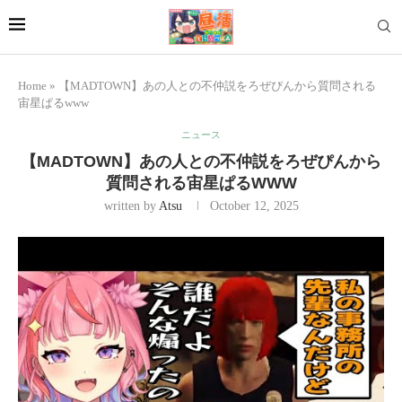
Home
»
【MADTOWN】あの人との不仲説をろぜぴんから質問される
宙星ぱるwww
ニュース
【MADTOWN】あの人との不仲説をろぜぴんから
質問される宙星ぱるWWW
written by
Atsu
October 12, 2025