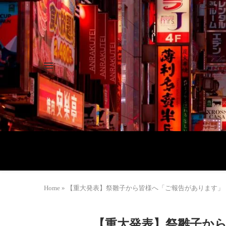
Home
»
【重大発表】祭雛子から皆様へ「ご報告があります」
【重大発表】祭雛子か