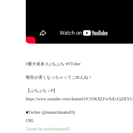
#重大発表 #ぷちぷち #VTuber
報告が遅くなっちゃってごめんね！
【ぷちぷち＜P】
https://www.youtube.com/channel/UCSSKXEFwXiEcUjZKYGS
■Twitter (@maturihinako03)
URL
Tweets by maturihinako03