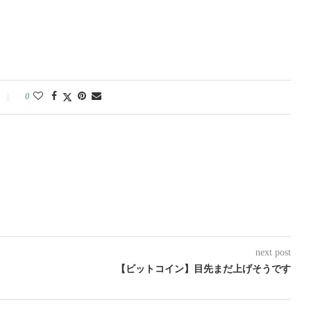
0
next post
【ビットコイン】目先まだ上げそうです