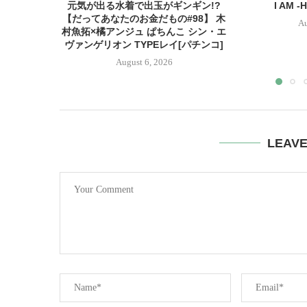
元気が出る水着で出玉がギンギン!?
I AM -
【だってあなたのお金だもの#98】 木
Au
村魚拓×橘アンジュ ぱちんこ シン・エ
ヴァンゲリオン TYPEレイ[パチンコ]
August 6, 2026
LEAV