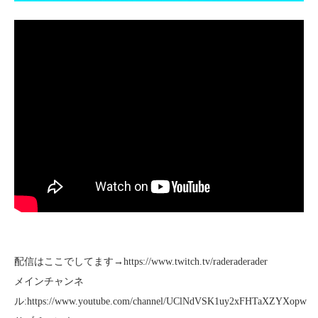
配信はここでしてます→https://www.twitch.tv/raderaderader
メインチャンネ
ル:https://www.youtube.com/channel/UClNdVSK1uy2xFHTaXZYXopw