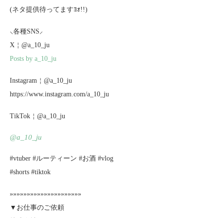
(ネタ提供待ってますﾖｫ!!)
⸜各種SNS⸝
X￤@a_10_ju
Posts by a_10_ju
Instagram￤@a_10_ju
https://www.instagram.com/a_10_ju
TikTok￤@a_10_ju
@a_10_ju
#vtuber #ルーティーン #お酒 #vlog
#shorts #tiktok
»»»»»»»»»»»»»»»»»»»»»
▼お仕事のご依頼