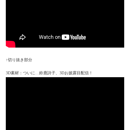
↑切り抜き部分
3D素材：ついに…鈴鹿詩子、3Dお披露目配信！