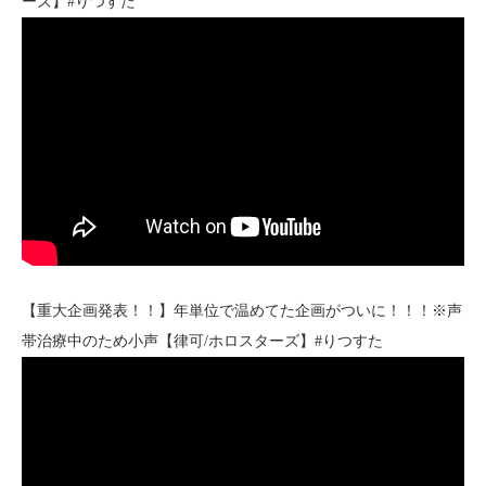
ーズ】#りつすた
【重大企画発表！！】年単位で温めてた企画がついに！！！※声
帯治療中のため小声【律可/ホロスターズ】#りつすた