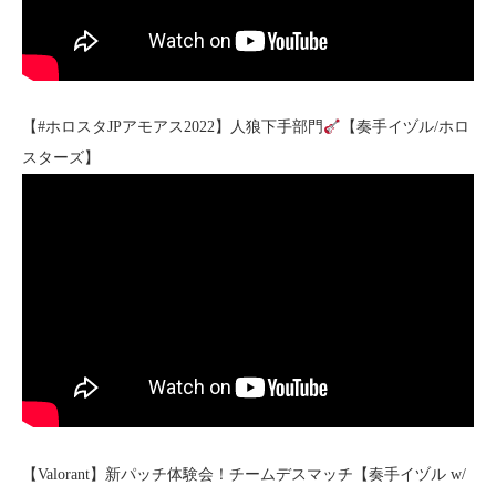
【#ホロスタJPアモアス2022】人狼下手部門
【奏手イヅル/ホロ
スターズ】
【Valorant】新パッチ体験会！チームデスマッチ【奏手イヅル w/