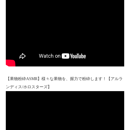
【果物粉砕ASMR】様々な果物を、握力で粉砕します！【アルラ
ンディス/ホロスターズ】