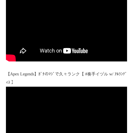
【Apex Legends】ｶﾞﾁのﾏｼﾞで久々ランク【 #奏手イヅル w/ ｱﾙﾗﾝﾃﾞ
ｨｽ 】