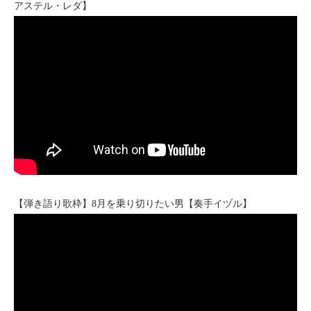
アステル・レダ】
【弾き語り歌枠】8月を乗り切りたい男【奏手イヅル】