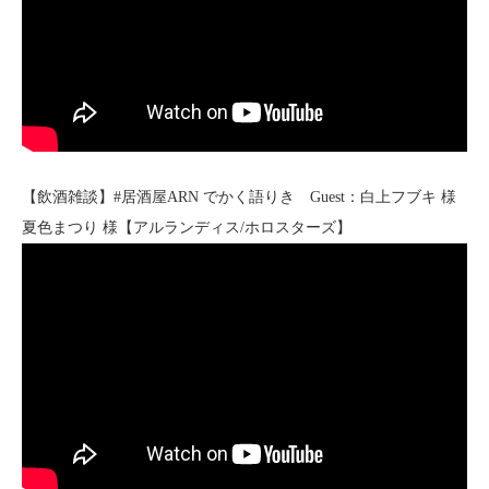
【飲酒雑談】#居酒屋ARN でかく語りき Guest：白上フブキ 様
夏色まつり 様【アルランディス/ホロスターズ】