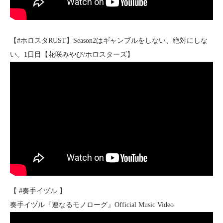
【#ホロスタRUST】Season2はギャンブルをしない、絶対にしな
い。1日目【花咲みやび/ホロスターズ】
【 #奏手イヅル 】
奏手イヅル『連なるモノローグ』Official Music Video