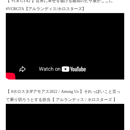
【 VCR GTA2 】世界に幸せを届ける最高のピザ屋がここに
#VCRGTA【アルランディス/ホロスターズ】
【 #ホロスタJPアモアス2022 / Among Us 】それっぽいこと言っ
て乗り切ろうとする担当【 アルランディス / ホロスターズ 】