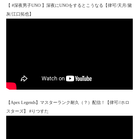
【 #深夜男子UNO 】深夜にUNOをするとこうなる【律可/天月/黛
灰/江口拓也】
【Apex Legends】マスターランク耐久（？）配信！【律可//ホロ
スターズ】 #りつすた