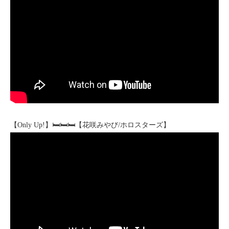
【Only Up!】🛏🛏🛏【花咲みやび/ホロスターズ】