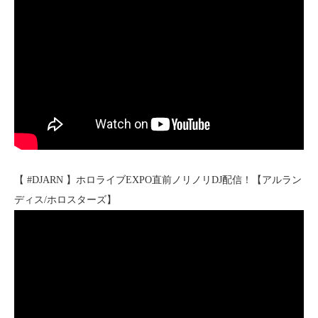
【 #DJARN 】ホロライブEXPO直前ノリノリDJ配信！【アルラン
ディス/ホロスターズ】