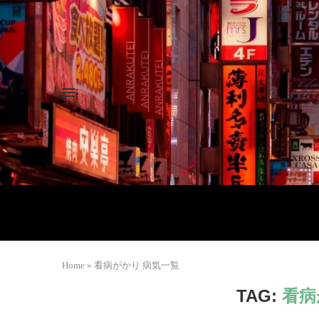
Home
»
看病がかり 病気一覧
TAG:
看病