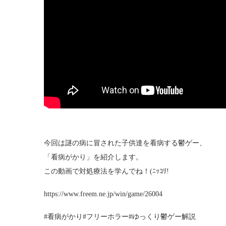
今回は謎の病に冒された子供達を看病する鬱ゲー、
「看病がかり」を紹介します。
この動画で対処療法を学んでね！(ﾆｯｺﾘ!
https://www.freem.ne.jp/win/game/26004
#看病がかり#フリーホラー#ゆっくり鬱ゲー解説