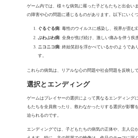
ゲーム内では、様々な病気に罹った子どもたちと出会い
の障害や心の問題に通じるものがあります。以下にいく
ぐるぐる病
: 毒性のウイルスに感染し、視界が歪む
ぶわぶわ病
: 全身が焦げ続け、激しい痛みを伴う
ニコニコ病
: 終始笑顔を浮かべているかのようで
す。
これらの病気は、リアルな心の問題や社会問題を反映し
選択とエンディング
ゲームはプレイヤーの選択によって異なるエンディングに
もたちを全員救ったり、救わなかったりする選択が影響
迫られるのです。
エンディングでは、子どもたちの病気の正体や、主人公
えます。特に、主の部屋での映像は、作品のテーマに深