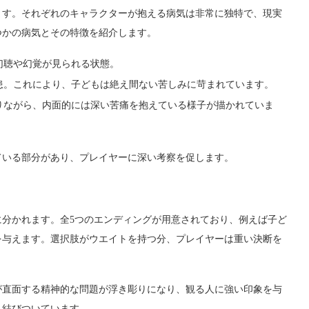
ます。それぞれのキャラクターが抱える病気は非常に独特で、現実
つかの病気とその特徴を紹介します。
幻聴や幻覚が見られる状態。
疾患。これにより、子どもは絶え間ない苦しみに苛まれています。
ありながら、内面的には深い苦痛を抱えている様子が描かれていま
ている部分があり、プレイヤーに深い考察を促します。
分かれます。全5つのエンディングが用意されており、例えば子ど
を与えます。選択肢がウエイトを持つ分、プレイヤーは重い決断を
が直面する精神的な問題が浮き彫りになり、観る人に強い印象を与
く結びついています。