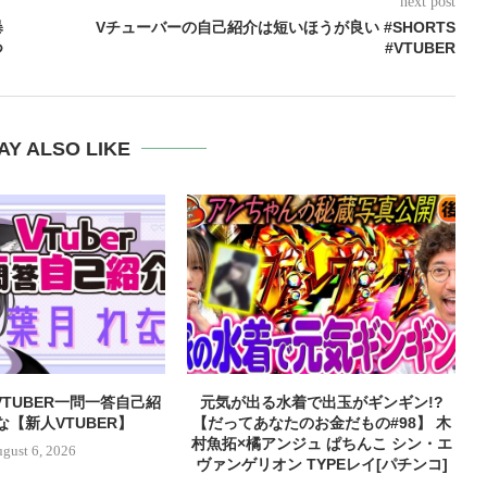
next post
暴
Vチューバーの自己紹介は短いほうが良い #SHORTS
つ
#VTUBER
AY ALSO LIKE
TUBER一問一答自己紹
元気が出る水着で出玉がギンギン!?
な【新人VTUBER】
【だってあなたのお金だもの#98】 木
村魚拓×橘アンジュ ぱちんこ シン・エ
gust 6, 2026
ヴァンゲリオン TYPEレイ[パチンコ]