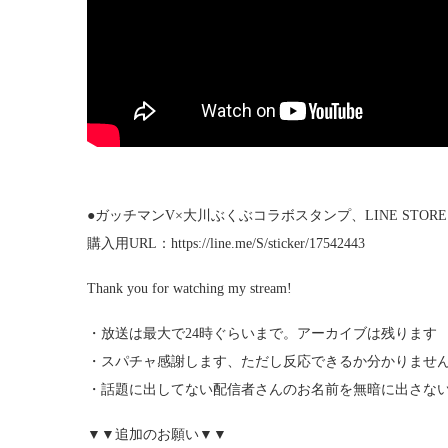
●ガッチマンV×大川ぶくぶコラボスタンプ、LINE STO
購入用URL：https://line.me/S/sticker/17542443
Thank you for watching my stream!
・放送は最大で24時ぐらいまで。アーカイブは残ります
・スパチャ感謝します、ただし反応できるか分かりませ
・話題に出してない配信者さんのお名前を無暗に出さな
▼▼追加のお願い▼▼