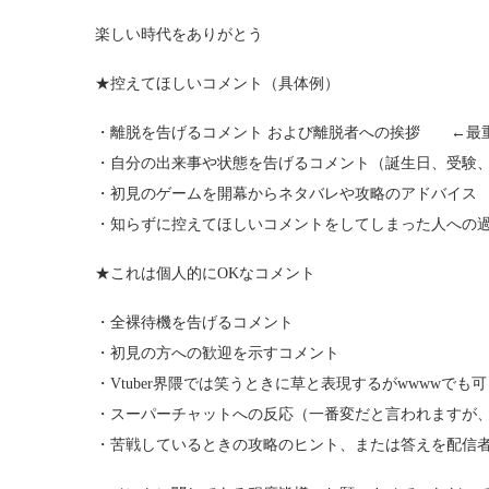
楽しい時代をありがとう
★控えてほしいコメント（具体例）
・離脱を告げるコメント および離脱者への挨拶 ←最
・自分の出来事や状態を告げるコメント（誕生日、受験
・初見のゲームを開幕からネタバレや攻略のアドバイス
・知らずに控えてほしいコメントをしてしまった人への
★これは個人的にOKなコメント
・全裸待機を告げるコメント
・初見の方への歓迎を示すコメント
・Vtuber界隈では笑うときに草と表現するがwwwwで
・スーパーチャットへの反応（一番変だと言われますが
・苦戦しているときの攻略のヒント、または答えを配信