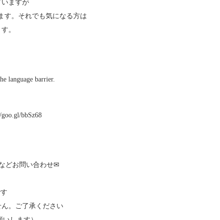
ていますが
ます。それでも気になる方は
ます。
he language barrier.
o.gl/bbSz68
などお問い合わせ✉
です
せん。ご了承ください
お願いします）