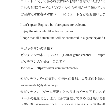
コメントに関してある程度皆様へお願いさせていただい
こちらもNGワードなどのフィルタも使用させて頂いてい
ご自身で対象者や対象ワードのミュートなどをお願いし
I can’t speak English, but foreigners are welcome
Enjoy the ninja who likes horror games
I hope that all humankind will be connected in a game beyond t
▼ガッチマンの情報▼
ガッチマンの本チャンネル（Horror game channel）：http://go
ガッチマンのVtuber：ここです
Twitter→ https://twitter.com/gatchman666
✉ガッチマンVへの案件、企画への参加、コラボのお誘い
loversman666@yahoo.co.jp
※ガッチマン（ゲーム実況）との共通のメールアドレス
メールの見落とし、または必ず返信ができるとは限りま
（既に私のDiscordのIDをしっている方はそちらへ直接