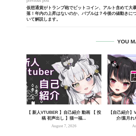
previous post
仮想通貨がトランプ砲でビットコイン、アルト含めて大
落！年内の上昇はないのか、バブルは？今後の値動きに
いて解説します。
YOU M
【 新人VTUBER 】自己紹介 動画 【 投
【自己紹介】V
稿 初声出し 】猫一福...
介/葉月れ
August 7, 2026
Au