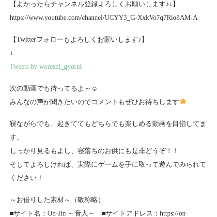
【よかったらチャンネル登録よろしくお願いします♪↓】
https://www.youtube.com/channel/UCYY3_G-XxkVo7q7Rio8AM-A
【Twitterフォローもよろしくお願いします♪】
↓
Tweets by woreshi_gyorui
次の動画でも待ってるよ～☺
みんなの声が聞きたいのでコメントもぜひお待ちします
寝ながらでも、起きててもどちらでも楽しめる動画を目指してま
す。
しっかり見るもよし、寝落ちのお供にも是非どうぞ！！
そしてよろしければ、実際にゲームを手に取って遊んでみられて
ください！
～お借りした素材～（敬称略）
■サイト名：On-Jin ～音人～ ■サイトアドレス：https://on-