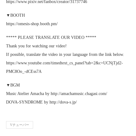
https://www.pixiv.net/fanbox/creator/31737746
▼BOOTH
https://omesis-shop.booth.pm/
***** PLEASE TRANSLATE OUR VIDEO *****
Thank you for watching our video!
If possible, translate the video in your language from the link below.
https://www.youtube.com/timedtext_cs_panel?tab=2&c=UCNjTjd2-
PMC8Oo_-dCEss7A
▼BGM
Music Atelier Amacha by http://amachamusic.chagasi.com/
DOVA-SYNDROME by http://dova-s.jp/
Vチューバー