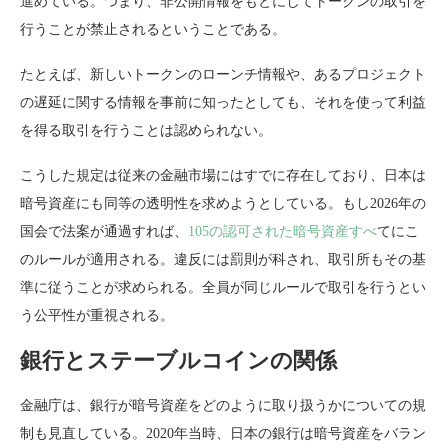
進めている。つまり、非公開情報をもとにしてトークンの取引を
行うことが禁止されるということである。
たとえば、新しいトークンのローンチ情報や、あるプロジェクト
の遅延に関する情報を事前に知ったとしても、それを使って利益
を得る取引を行うことは認められない。
こうした規定は従来の金融市場にはすでに存在しており、日本は
暗号資産にも同等の透明性を求めようとしている。もし2026年の
国会で法案が通過すれば、
105の認可された暗号資産すべ
てにこ
のルールが適用される。違反には罰則が科され、取引所もその基
準に従うことが求められる。全員が同じルールで取引を行うとい
う公平性が重視される。
銀行とステーブルコインの関係
金融庁は、銀行が暗号資産をどのように取り扱うかについての規
制も見直している。2020年当時、日本の銀行は暗号資産をバラン