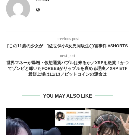
previous post
[この11歳の少女が…]佐世保小6女児同級生◯害事件 #SHORTS
next post
世界マネーが爆増・仮想通貨バブルは来るか／XRPを絶賛！かつ
てゾンビと叩いたFORBESがリップルを褒める理由／XRP ETF
最短上場は11/13／ビットコインの運命は
YOU MAY ALSO LIKE