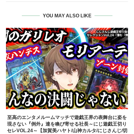
YOU MAY ALSO LIKE
至高のエンタメルームマッチで遊戯王界の表舞台に姿を
現さない『例外』達を喚び寄せる社長～にじ遊戯王切り
セレVOL.24～【加賀美ハヤト/山神カルタ/にじさんじ/切