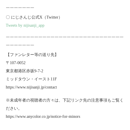
￣￣￣￣￣￣￣￣￣￣￣￣￣￣￣￣￣￣￣￣￣￣￣￣￣￣￣￣￣
￣￣￣￣￣￣￣
〇 にじさんじ公式X（Twitter）
Tweets by nijisanji_app
￣￣￣￣￣￣￣￣￣￣￣￣￣￣￣￣￣￣￣￣￣￣￣￣￣￣￣￣￣
￣￣￣￣￣￣￣
【ファンレター等の送り先】
〒107-0052
東京都港区赤坂9-7-2
ミッドタウン・イースト11F
https://www.nijisanji.jp/contact
※未成年者の視聴者の方々は、下記リンク先の注意事項もご覧く
ださい。
https://www.anycolor.co.jp/notice-for-minors