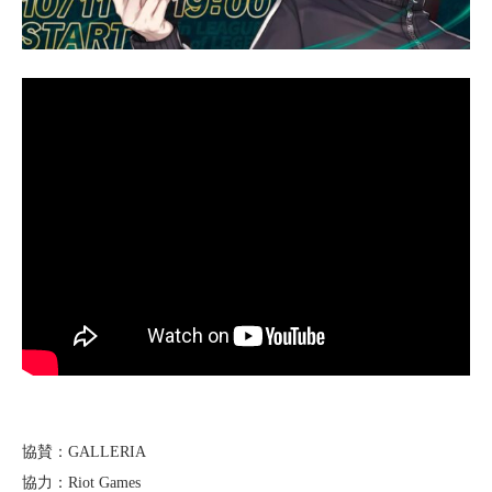
協賛：GALLERIA
協力：Riot Games