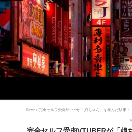
Home
»
完全セルフ受肉Vtuberが「娘ちゃん」を産んだ結果・
完全セルフ受肉VTUBERが「