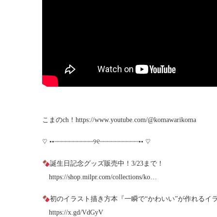
こまのch！https://www.youtube.com/@komawarikoma
♡ ••┈┈┈┈┈┈┈┈┈┈୨୧┈┈┈┈┈┈┈┈┈┈•• ♡
誕生日記念グッズ販売中！3/23まで！
https://shop.milpr.com/collections/ko…
初のイラスト描き方本『一瞬で“かわいい”が作れるイ
https://x.gd/VdGyV