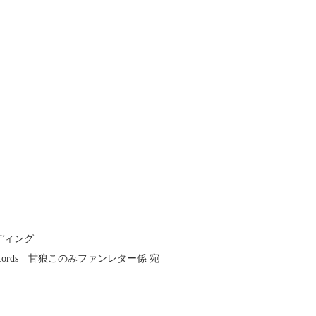
ルディング
ords 甘狼このみファンレター係 宛