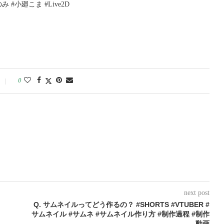
#小廻こま #Live2D
0
next post
Q. サムネイルってどう作るの？ #SHORTS #VTUBER #
サムネイル #サムネ #サムネイル作り方 #制作過程 #制作
動画