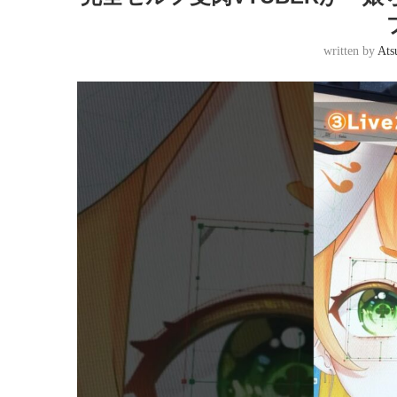
written by
Ats