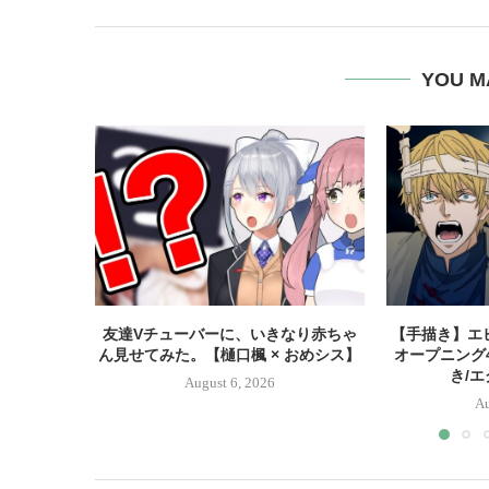
YOU M
友達Vチューバーに、いきなり赤ちゃ
【手描き】エ
ん見せてみた。【樋口楓 × おめシス】
オープニング
き/
August 6, 2026
Au