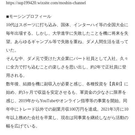
https://sup199420.wixsite.com/moshin-channel
◾︎モーシンプロフィール
10代はスポーツに打ち込み、国体、インターハイ等の全国大会に
毎年出場する。しかし、大学進学に失敗したことを機に将来を失
望。あらゆるギャンブル等で失敗を重ね、ダメ人間生活を送って
いた。
そんな中、ダメ元で受けた大企業にパート社員として入社。久々
に全力で打ち込むことの楽しさを思い出し、約2年で正社員に登
用される。
数年後、結婚を機に副収入が必要と感じ、各種投資を【真剣】に
始め、約3ヶ月で収益を安定させるも、軍資金の少なさに限界を
感じ、2019年からYouTubeやオンライン指導等の事業を開始。同
年中にトレード以外での副業月収100万円を達成。2021年3月に10
年以上務めた会社を卒業し、現在は同事業を継続しながら活動の
幅を広げている。