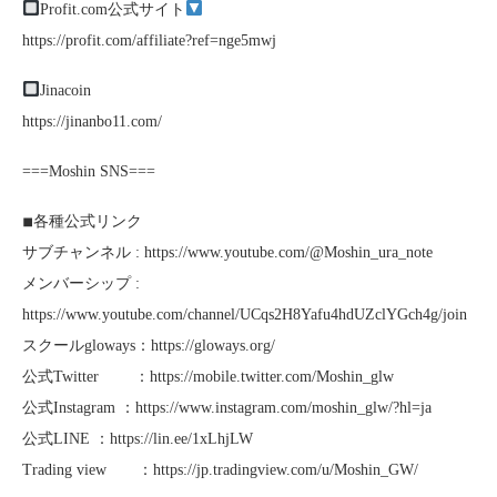
Profit.com公式サイト
https://profit.com/affiliate?ref=nge5mwj
Jinacoin
https://jinanbo11.com/
===Moshin SNS===
◾︎各種公式リンク
サブチャンネル : https://www.youtube.com/@Moshin_ura_note
メンバーシップ :
https://www.youtube.com/channel/UCqs2H8Yafu4hdUZclYGch4g/join
スクールgloways：https://gloways.org/
公式Twitter ：https://mobile.twitter.com/Moshin_glw
公式Instagram ：https://www.instagram.com/moshin_glw/?hl=ja
公式LINE ：https://lin.ee/1xLhjLW
Trading view ：https://jp.tradingview.com/u/Moshin_GW/