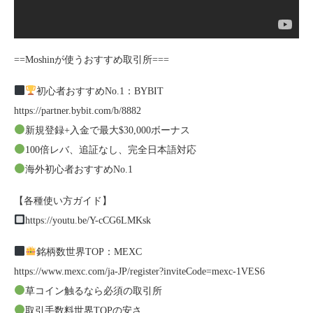
==Moshinが使うおすすめ取引所===
初心者おすすめNo.1：BYBIT
https://partner.bybit.com/b/8882
新規登録+入金で最大$30,000ボーナス
100倍レバ、追証なし、完全日本語対応
海外初心者おすすめNo.1
【各種使い方ガイド】
https://youtu.be/Y-cCG6LMKsk
銘柄数世界TOP：MEXC
https://www.mexc.com/ja-JP/register?inviteCode=mexc-1VES6
草コイン触るなら必須の取引所
取引手数料世界TOPの安さ