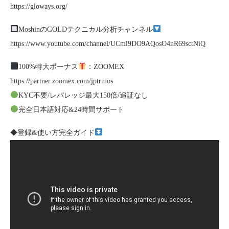
https://gloways.org/
MoshinのGOLDテクニカル分析チャンネル
https://www.youtube.com/channel/UCml9DO9AQosO4nR69sctNiQ
100%特大ボーナス
：ZOOMEX
https://partner.zoomex.com/jptrmos
KYC不要/レバレッジ最大150倍/追証なし
完全日本語対応&24時間サポート
◆登録&使い方完全ガイド