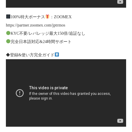
100%特大ボーナス
：ZOOMEX
https://partner.zoomex.com/jptrmos
KYC不要/レバレッジ最大150倍/追証なし
完全日本語対応&24時間サポート
◆登録&使い方完全ガイド