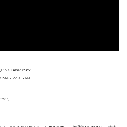
oin/usebackpack
utu.be/R76bcla_VM4
zor」