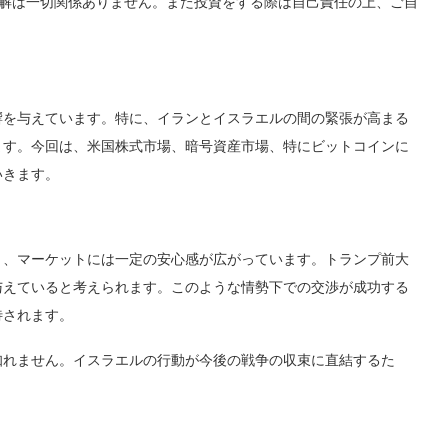
maの見解は一切関係ありません。また投資をする際は自己責任の上、ご自
響を与えています。特に、イランとイスラエルの間の緊張が高まる
ます。今回は、米国株式市場、暗号資産市場、特にビットコインに
いきます。
り、マーケットには一定の安心感が広がっています。トランプ前大
与えていると考えられます。このような情勢下での交渉が成功する
待されます。
知れません。イスラエルの行動が今後の戦争の収束に直結するた