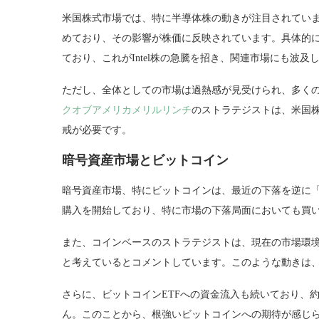
米国株式市場では、特に半導体株の動きが注目されていま
めており、その影響が株価に反映されています。具体的には、G
ており、これがIntel株の急騰を招き、関連市場にも波及
ただし、全体としての市場は過熱感が見受けられ、多く
クオブアメリカメリルリンチ
のストラテジストは、米国
戒が必要です。
暗号資産市場とビットコイン
暗号資産市場、特にビットコインは、最近の下落を逆に
購入を開始しており、特に市場の下落局面においても買
また、コインベースのストラテジストは、現在の市場環
と考えているとコメントしています。このような動きは
さらに、ビットコインETFへの資金流入も続いており、約
ん。このことから、根強いビットコインへの期待が感じ