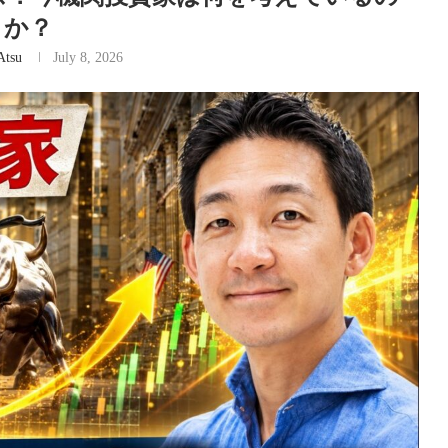
か？
Atsu
July 8, 2026