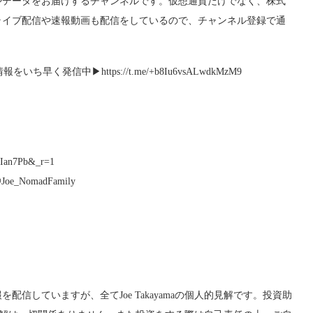
やデータをお届けするチャンネルです。仮想通貨だけでなく、株式
ライブ配信や速報動画も配信をしているので、チャンネル登録で通
信中▶︎https://t.me/+b8Iu6vsALwdkMzM9
9Ian7Pb&_r=1
oe_NomadFamily
信していますが、全てJoe Takayamaの個人的見解です。投資助