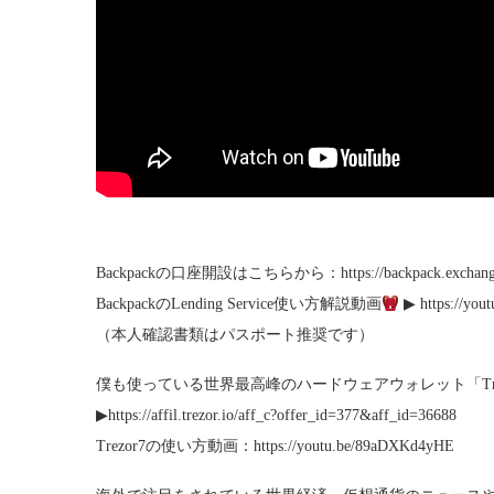
Backpackの口座開設はこちらから：https://backpack.exchange/j
BackpackのLending Service使い方解説動画
▶︎ https://yo
（本人確認書類はパスポート推奨です）
僕も使っている世界最高峰のハードウェアウォレット「Tre
▶︎https://affil.trezor.io/aff_c?offer_id=377&aff_id=36688
Trezor7の使い方動画：https://youtu.be/89aDXKd4yHE