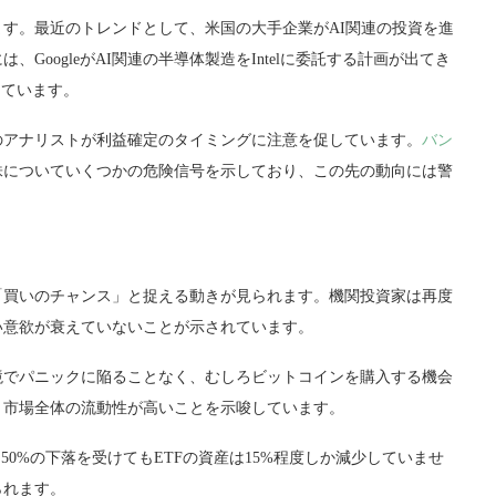
す。最近のトレンドとして、米国の大手企業がAI関連の投資を進
oogleがAI関連の半導体製造をIntelに委託する計画が出てき
しています。
のアナリストが利益確定のタイミングに注意を促しています。
バン
株についていくつかの危険信号を示しており、この先の動向には警
「買いのチャンス」と捉える動きが見られます。機関投資家は再度
い意欲が衰えていないことが示されています。
境でパニックに陥ることなく、むしろビットコインを購入する機会
、市場全体の流動性が高いことを示唆しています。
50%の下落を受けてもETFの資産は15%程度しか減少していませ
られます。