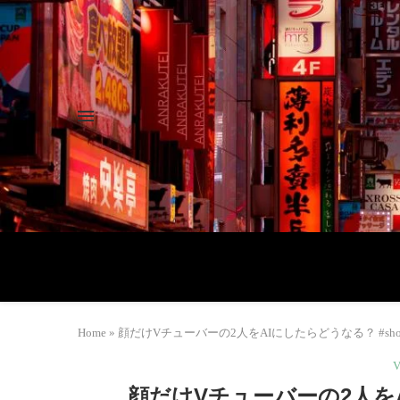
Home
»
顔だけVチューバーの2人をAIにしたらどうなる？ #shor
顔だけVチューバーの2人をA