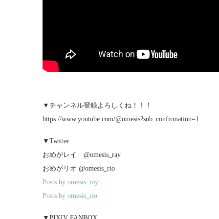
▼チャンネル登録よろしくね！！！
https://www.youtube.com/@omesis?sub_confirmation=1
▼Twitter
おめがレイ @omesis_ray
おめがリオ @omesis_rio
Posts by omesis_ray
Posts by omesis_rio
▼PIXIV FANBOX