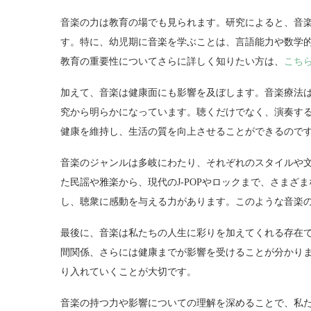
音楽の力は教育の場でも見られます。研究によると、音
す。特に、幼児期に音楽を学ぶことは、言語能力や数学
教育の重要性についてさらに詳しく知りたい方は、
こち
加えて、音楽は健康面にも影響を及ぼします。音楽療法
究から明らかになっています。聴くだけでなく、演奏す
健康を維持し、生活の質を向上させることができるので
音楽のジャンルは多岐にわたり、それぞれのスタイルや
た民謡や雅楽から、現代のJ-POPやロックまで、さま
し、聴衆に感動を与える力があります。このような音楽
最後に、音楽は私たちの人生に彩りを加えてくれる存在
間関係、さらには健康までが影響を受けることが分かり
り入れていくことが大切です。
音楽の持つ力や影響についての理解を深めることで、私