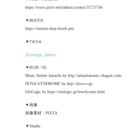
https://www.pixiv.net/fanbox/creator/31737746
▼BOOTH
https://omesis-shop.booth.pm/
▼TikTok
@omega_sisters
▼BGM / SE
Music Atelier Amacha by http://amachamusic.chagasi.com/
DOVA-SYNDROME by http://dova-s.jp/
OtoLogic by https://otologic.jp/free/license.html
▼画像
画像素材：PIXTA
▼Shader