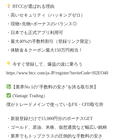
BTCCが選ばれる理由
・高いセキュリティ（ハッキングゼロ）
・現物×先物×ボーナスのバランス◎
・日本でも正式アプリ利用可
・最大40%の手数料割引（登録リンク限定）
・体験金＆クーポン最大150万円相当！
今すぐ登録して、爆益の波に乗ろう
https://www.btcc.com/ja-JP/register?inviteCode=H2EO40
【業界No.1の“手数料の安さ”を誇る取引所】
(Vantage Trading）
僕がトレードメインで使っているFX・CFD取引所
・新規登録だけで15,000円分のボーナスGET
・ゴールド、原油、米株、仮想通貨など幅広い銘柄
・業界でもトップクラスの圧倒的な手数料の安さ