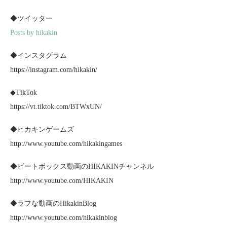
◆ツイッター
Posts by hikakin
◆インスタグラム
https://instagram.com/hikakin/
◆TikTok
https://vt.tiktok.com/BTWxUN/
◆ヒカキンゲームズ
http://www.youtube.com/hikakingames
◆ビートボックス動画のHIKAKINチャンネル
http://www.youtube.com/HIKAKIN
◆ラフな動画のHikakinBlog
http://www.youtube.com/hikakinblog