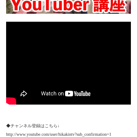
◆チャンネル登録はこちら↓
http://www.youtube.com/user/hikakintv?sub_confirmation=1