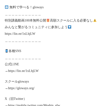
無料で学べる！gloways
＿＿＿＿＿＿＿＿＿＿＿
特別講義動画100本無料公開
高額スクールに入る必要なし
みんなと繋がるコミュニティに参加しよう
https://lin.ee/1xLhjLW
＿＿＿＿＿＿＿＿＿＿＿
各種SNS
＿＿＿＿＿＿＿＿＿＿＿
公式LINE
→https://lin.ee/1xLhjLW
スクールgloways
→https://gloways.org/
X（旧Twitter）
→https://mobile.twitter.com/Moshin_glw