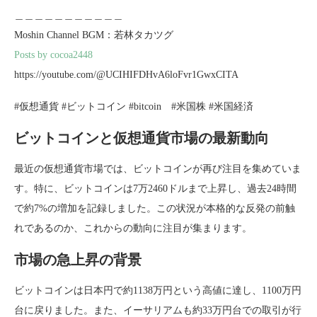
＿＿＿＿＿＿＿＿＿＿＿
Moshin Channel BGM：若林タカツグ
Posts by cocoa2448
https://youtube.com/@UCIHIFDHvA6loFvr1GwxCITA
#仮想通貨 #ビットコイン #bitcoin #米国株 #米国経済
ビットコインと仮想通貨市場の最新動向
最近の仮想通貨市場では、ビットコインが再び注目を集めていま
す。特に、ビットコインは7万2460ドルまで上昇し、過去24時間
で約7%の増加を記録しました。この状況が本格的な反発の前触
れであるのか、これからの動向に注目が集まります。
市場の急上昇の背景
ビットコインは日本円で約1138万円という高値に達し、1100万円
台に戻りました。また、イーサリアムも約33万円台での取引が行