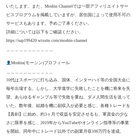
いたします。また、Moshin Channelでは一部アフィリエイトサー
ビスプログラムを掲載していますが、居住国によって使用不可の
サービスもあります。予めご了承ください。
詳細については以下をご確認ください。
https://sup199420.wixsite.com/moshin-channel
＿＿＿＿＿＿＿＿＿＿＿
Moshin(モーシン)プロフィール
＿＿＿＿＿＿＿＿＿＿＿
10代はスポーツに打ち込み、国体、インターハイ等の全国大会に
毎年出場する。しかし、大学進学に失敗したことを機に将来を失
望。あらゆるギャンブル等で失敗を重ね、ダメ人間生活を送って
いた。数年後、結婚を機に副収入が必要と感じ、各種トレードを
【真剣】に始め、約3ヶ月で収益を安定させるも、軍資金の少な
さに限界を感じ、2019年からYouTubeやオンライン指導等の事業
を開始。同年中にトレード以外での副業月収100万円を達成。