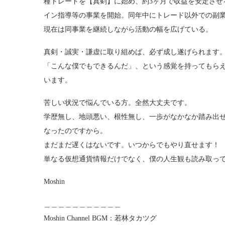
種トレードを【真剣】に始め、約3ヶ月で収益を安定させるも
イン指導等の事業を開始。同年中にトレード以外での副業月収
現在は同事業を継続しながら活動の幅を広げている。
真剣・誠実・謙虚に取り組めば、必ず成し遂げられます
「こんな僕でもできるんだ」、という感覚を持ってもら
います。
苦しい状況で悩んでいる方。全然大丈夫です。
学歴無し、地頭悪い、根性無し、一歩がなかなか踏み出
なったのですから。
まだまだ遅くはないです。いつからでもやり直せます！
単なる仮想通貨情報だけでなく、僕の人生観も読み取っ
Moshin
＿＿＿＿＿＿＿＿＿＿＿
Moshin Channel BGM：若林タカツグ