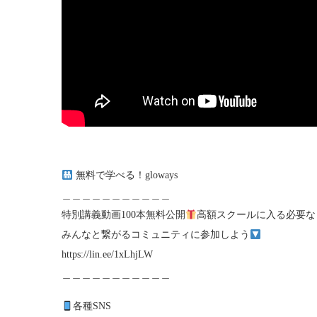
無料で学べる！gloways
＿＿＿＿＿＿＿＿＿＿＿
特別講義動画100本無料公開
高額スクールに入る必要な
みんなと繋がるコミュニティに参加しよう
https://lin.ee/1xLhjLW
＿＿＿＿＿＿＿＿＿＿＿
各種SNS