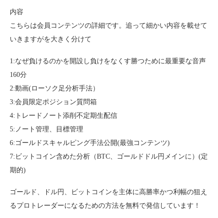
内容
こちらは会員コンテンツの詳細です。追って細かい内容を載せて
いきますがを大きく分けて
1:なぜ負けるのかを開設し負けをなくす勝つために最重要な音声
160分
2:動画(ローソク足分析手法）
3:会員限定ポジション質問箱
4:トレードノート添削不定期生配信
5:ノート管理、目標管理
6:ゴールドスキャルピング手法公開(最強コンテンツ)
7:ビットコイン含めた分析（BTC、ゴールドドル円メインに）(定
期的)
ゴールド、ドル円、ビットコインを主体に高勝率かつ利幅の狙え
るプロトレーダーになるための方法を無料で発信しています！