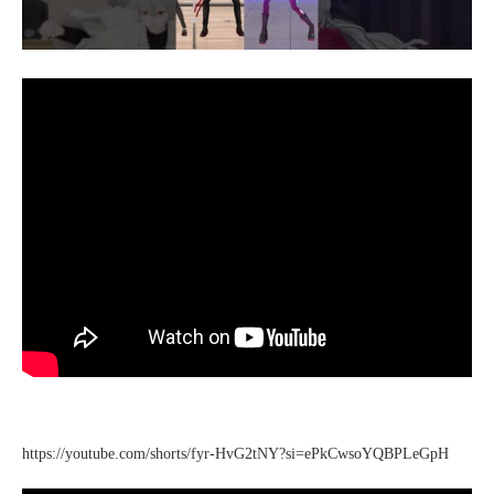
https://youtube.com/shorts/fyr-HvG2tNY?si=ePkCwsoYQBPLeGpH