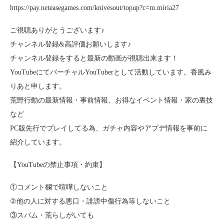
https://pay.neteasegames.com/knivesout/topup?c=m.miria27
ご視聴ありがとうございます♪
チャンネル登録&高評価お願いします♪
チャンネル登録をすると最新の動画が視聴出来ます！
YouTubeにてバーチャルYouTuberとして活動しています。香風み
りあと申します。
荒野行動の最新情報・事前情報、お得なイベント情報・家の裏技
など
PC版先行でプレイしてる為、ガチャ内容やアプデ情報を事前に
紹介しています。
【YouTubeの禁止事項・約束】
①コメント欄で喧嘩しないこと
②他の人に対する悪口・誹謗中傷行為等しないこと
③スパム・荒らしがいても