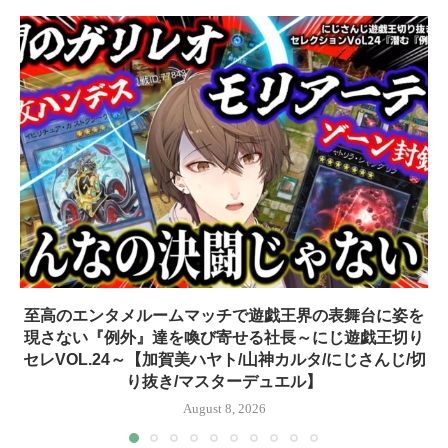
至高のエンタメルームマッチで遊戯王界の表舞台に姿を
現さない『例外』達を喚び寄せる社長～にじ遊戯王切り
セレVOL.24～【加賀美ハヤト/山神カルタ/にじさんじ/切
り抜き/マスターデュエル】
August 8, 2026