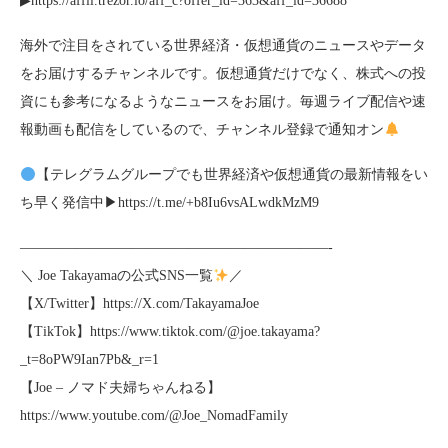
▶︎https://affil.trezor.io/aff_c?offer_id=363&aff_id=36688
海外で注目をされている世界経済・仮想通貨のニュースやデータ
をお届けするチャンネルです。仮想通貨だけでなく、株式への投
資にも参考になるようなニュースをお届け。毎週ライブ配信や速
報動画も配信をしているので、チャンネル登録で通知オン
【テレグラムグループでも世界経済や仮想通貨の最新情報をい
ち早く発信中▶︎https://t.me/+b8Iu6vsALwdkMzM9
——————————————————————-
＼ Joe Takayamaの公式SNS一覧
／
【X/Twitter】https://X.com/TakayamaJoe
【TikTok】https://www.tiktok.com/@joe.takayama?
_t=8oPW9Ian7Pb&_r=1
【Joe – ノマド夫婦ちゃんねる】
https://www.youtube.com/@Joe_NomadFamily