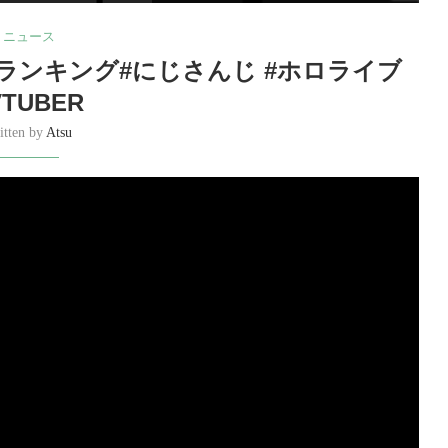
ニュース
者ランキング#にじさんじ #ホロライブ
VTUBER
itten by
Atsu