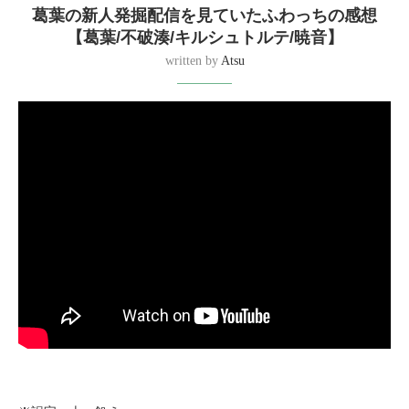
葛葉の新人発掘配信を見ていたふわっちの感想
【葛葉/不破湊/キルシュトルテ/暁音】
written by
Atsu