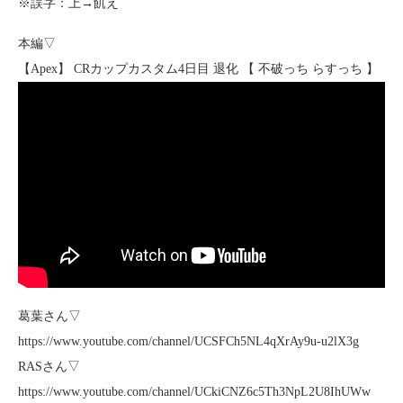
※誤字：上→飢え
本編▽
【Apex】 CRカップカスタム4日目 退化 【 不破っち らすっち 】
葛葉さん▽
https://www.youtube.com/channel/UCSFCh5NL4qXrAy9u-u2lX3g
RASさん▽
https://www.youtube.com/channel/UCkiCNZ6c5Th3NpL2U8IhUWw