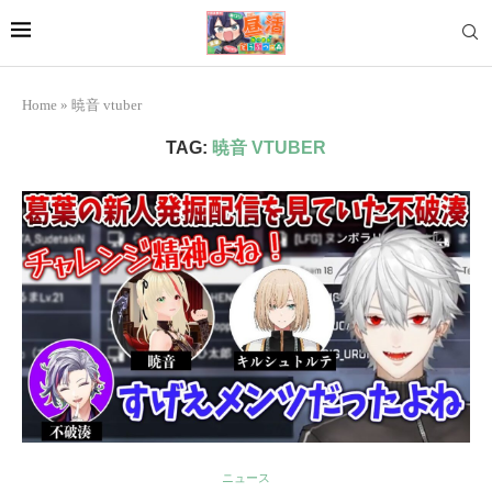
Home
»
暁音 vtuber
TAG:
暁音 VTUBER
ニュース