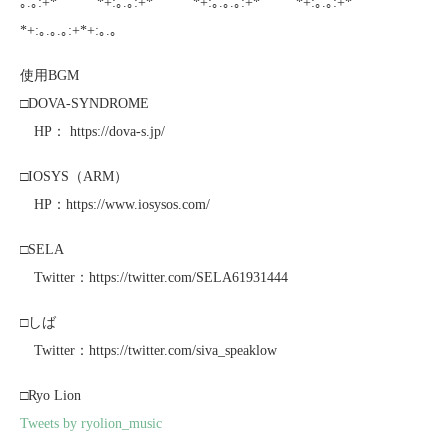
｡.｡:+* ﾟ ゜ﾟ *+:｡.｡:+* ﾟ ゜ﾟ *+:｡.｡.｡:+*ﾟ ゜ﾟ *+:｡.｡:+*ﾟ ゜ﾟ
*+:｡.｡.｡:+*+:｡.｡
使用BGM
□DOVA-SYNDROME
HP： https://dova-s.jp/
□IOSYS（ARM）
HP：https://www.iosysos.com/
□SELA
Twitter：https://twitter.com/SELA61931444
□しば
Twitter：https://twitter.com/siva_speaklow
□Ryo Lion
Tweets by ryolion_music