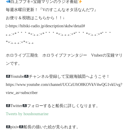
白上フブキ×宝鐘マリンのラジオ番組
毎週水曜日更新！『Vのすこんなオタ活なんだワ』
お便り＆視聴はこちらから！！↓
▷https://hibiki-radio.jp/description/skdw/detail#
｡.｡:+* ﾟ ゜ﾟ *+:｡.｡:+* ﾟ ゜ﾟ *+:｡.｡.｡:+*ﾟ ゜ﾟ *+:｡.｡:+*ﾟ ゜ﾟ
*+:｡.｡.｡:+*+:｡.｡
ホロライブ三期生 ホロライブファンタジー Vtuberの宝鐘マリ
ンです。
Youtube
チャンネル登録して宝鐘海賊団へようこそ！
https://www.youtube.com/channel/UCCzUftO8KOVkV4wQG1vkUvg?
view_as=subscriber
Twitter
フォローすると船長に詳しくなります。
Tweets by houshoumarine
pixiv
船長の描いた絵が見られます。