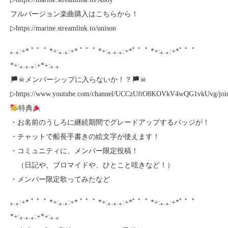
フルバージョン楽曲購入はこちらから！
▷https://marine.streamlink.to/unison
｡.｡:+* ﾟ ゜ﾟ *+:｡.｡:+* ﾟ ゜ﾟ *+:｡.｡.｡:+*ﾟ ゜ﾟ *+:｡.｡:+*ﾟ ゜ﾟ
*+:｡.｡.｡:+*+:｡.｡
☠メンバーシップに入らないか！？
☠
▷https://www.youtube.com/channel/UCCzUftO8KOVkV4wQG1vkUvg/joi
特典
・お名前のうしろに継続期間でグレードアップするバッジが！
・チャットで船長手書きの絵文字が使えます！
・コミュニティに、メンバー限定投稿！
（日記や、ブロマイドや、ひとこと呟きなど！）
・メンバー限定歌ってみたなど
｡.｡:+* ﾟ ゜ﾟ *+:｡.｡:+* ﾟ ゜ﾟ *+:｡.｡.｡:+*ﾟ ゜ﾟ *+:｡.｡:+*ﾟ ゜ﾟ
*+:｡.｡.｡:+*+:｡.｡