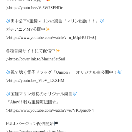
▷https://youtu.be/vV-5W7SFHDc
田中公平×宝鐘マリンの楽曲『マリン出航！！』
ガチアニメMV公開中
▷https://www.youtube.com/watch?v=u_hUpHUTJwQ
各種音楽サイトにて配信中
▷https://cover.lnk.to/MarineSetSail
視て聴く電子ドラッグ「Unison」 オリジナル曲公開中！
▷https://youtu.be/_VIeV_LZXHM
宝鐘マリン最初のオリジナル楽曲
『Ahoy!! 我ら宝鐘海賊団☆』
▷https://www.youtube.com/watch?v=e7VK3pne8N4
FULLバージョン配信開始
▷https://marine.streamlink.to/Ahoy