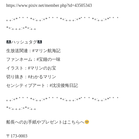
https://www.pixiv.net/member.php?id=43505343
｡.｡:+* ﾟ ゜ﾟ *+:｡.｡:+* ﾟ ゜ﾟ *+:｡.｡.｡:+*ﾟ ゜ﾟ *+:｡.｡:+*ﾟ ゜ﾟ
*+:｡.｡.｡:+*+:｡.｡
ハッシュタグ
生放送関連：#マリン航海記
ファンネーム：#宝鐘の一味
イラスト：#マリンのお宝
切り抜き：#わかるマリン
センシティブアート：#沈没後悔日記
｡.｡:+* ﾟ ゜ﾟ *+:｡.｡:+* ﾟ ゜ﾟ *+:｡.｡.｡:+*ﾟ ゜ﾟ *+:｡.｡:+*ﾟ ゜ﾟ
*+:｡.｡.｡:+*+:｡.｡
船長へのお手紙やプレゼントはこちらへ
〒173-0003