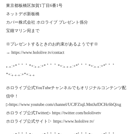
東京都板橋区加賀1丁目6番1号
ネットデポ新板橋
カバー株式会社 ホロライブ プレゼント係分
宝鐘マリン宛まで
※プレゼントするときのお約束があるようです※
→ https://www.hololive.tv/contact
｡.｡:+* ﾟ ゜ﾟ *+:｡.｡:+* ﾟ ゜ﾟ *+:｡.｡.｡:+*ﾟ ゜ﾟ *+:｡.｡:+*ﾟ ゜ﾟ
*+:｡.｡.｡:+*+:｡.｡
ホロライブ公式YouTubeチャンネルでもオリジナルコンテンツ配
信中！
▷https://www.youtube.com/channel/UCJFZiqLMntJufDCHc6bQixg
ホロライブ公式Twitter▷ https://twitter.com/hololivetv
ホロライブ公式サイト▷ https://www.hololive.tv/