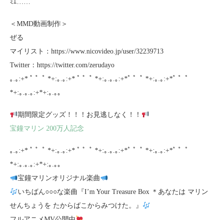
ﾐｴ……
＜MMD動画制作＞
ぜる
マイリスト：https://www.nicovideo.jp/user/32239713
Twitter：https://twitter.com/zerudayo
｡.｡:+* ﾟ ゜ﾟ *+:｡.｡:+* ﾟ ゜ﾟ *+:｡.｡.｡:+*ﾟ ゜ﾟ *+:｡.｡:+*ﾟ ゜ﾟ
*+:｡.｡.｡:+*+:｡.｡｡
期間限定グッズ！！！お見逃しなく！！
宝鐘マリン 200万人記念
｡.｡:+* ﾟ ゜ﾟ *+:｡.｡:+* ﾟ ゜ﾟ *+:｡.｡.｡:+*ﾟ ゜ﾟ *+:｡.｡:+*ﾟ ゜ﾟ
*+:｡.｡.｡:+*+:｡.｡｡
宝鐘マリンオリジナル楽曲
いちばん○○○な楽曲『I’m Your Treasure Box ＊あなたは マリン
せんちょうを たからばこからみつけた。』
フルアニメMV公開中