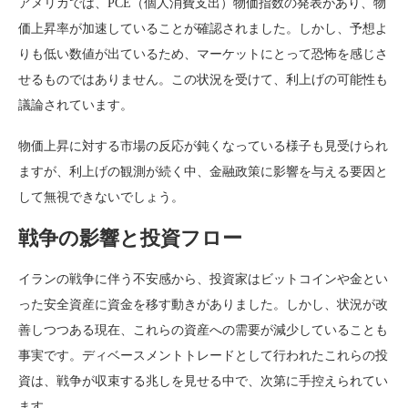
アメリカでは、PCE（個人消費支出）物価指数の発表があり、物
価上昇率が加速していることが確認されました。しかし、予想よ
りも低い数値が出ているため、マーケットにとって恐怖を感じさ
せるものではありません。この状況を受けて、利上げの可能性も
議論されています。
物価上昇に対する市場の反応が鈍くなっている様子も見受けられ
ますが、利上げの観測が続く中、金融政策に影響を与える要因と
して無視できないでしょう。
戦争の影響と投資フロー
イランの戦争に伴う不安感から、投資家はビットコインや金とい
った安全資産に資金を移す動きがありました。しかし、状況が改
善しつつある現在、これらの資産への需要が減少していることも
事実です。ディベースメントトレードとして行われたこれらの投
資は、戦争が収束する兆しを見せる中で、次第に手控えられてい
ます。