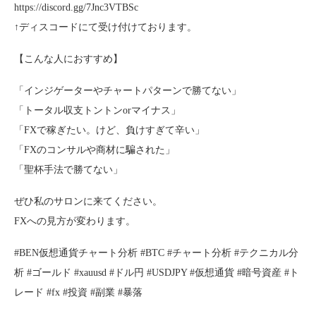
https://discord.gg/7Jnc3VTBSc
↑ディスコードにて受け付けております。
【こんな人におすすめ】
「インジゲーターやチャートパターンで勝てない」
「トータル収支トントンorマイナス」
「FXで稼ぎたい。けど、負けすぎて辛い」
「FXのコンサルや商材に騙された」
「聖杯手法で勝てない」
ぜひ私のサロンに来てください。
FXへの見方が変わります。
#BEN仮想通貨チャート分析 #BTC #チャート分析 #テクニカル分
析 #ゴールド #xauusd #ドル円 #USDJPY #仮想通貨 #暗号資産 #ト
レード #fx #投資 #副業 #暴落