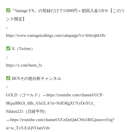
『Vantage FX』の登録だけで15000円＋初回入金120％【このリ
ンク限定】
↓
https://www.vantagetradings.com/campaign?cs=6rbvqhh18v
X（Twitter）
↓
https://x.com/been_fx
BENその他分析チャンネル
↓
GOLD（ゴールド）→https://youtube.com/channel/UCP-
8KpaJ8KOi_6Bc_63u5LA?si=9cR5RgXUYyDoYGf_
Nikkei225（日経平均）
→https://youtube.com/channel/UCnQoQskCWo1RfGpuncve5vg?
si=w_TxY-EoQVOamVdv