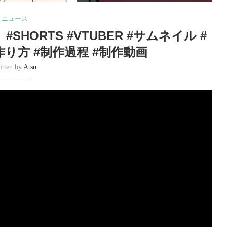
ニュース
SHORTS #VTUBER #サムネイル #
り方 #制作過程 #制作動画
itten by
Atsu