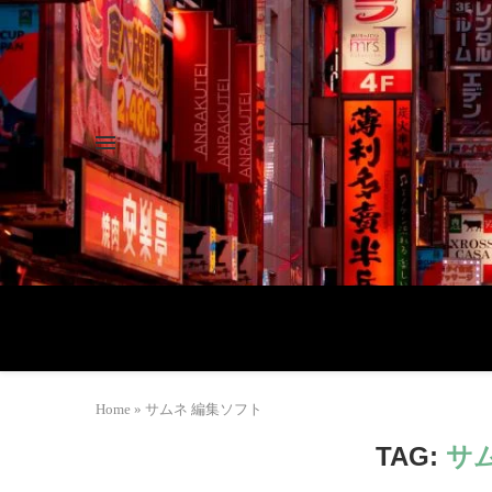
Home
»
サムネ 編集ソフト
TAG:
サ