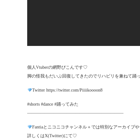
個人Vtuberの網野ぴこんです♡
脚の怪我もだいぶ回復してきたのでリハビリを兼ねて踊
Twitter https://twitter.com/Piiiikoooon8
#shorts #dance #踊ってみた
——————————————————————
Fantiaとニコニコチャンネル＋では特別なアーカイ
詳しくはX(Twitter)にて♡