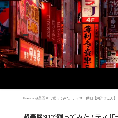
Home
»
超美麗3Dで踊ってみた / ティザー動画【網野ぴこん】 @Pi
超美麗3Dで踊ってみた / ティザー