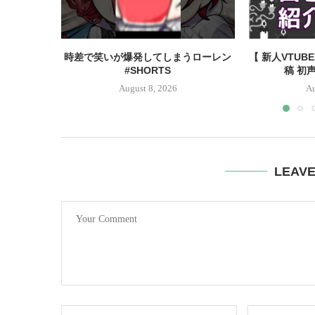
時差で笑いが爆発してしまうローレン
【 新人VTUB
#SHORTS
稿 初声
August 8, 2026
Au
LEAV