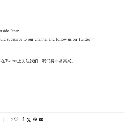
tside Japan.
would subscribe to our channel and follow us on Twitter♡
witter上关注我们，我们将非常高兴。
0