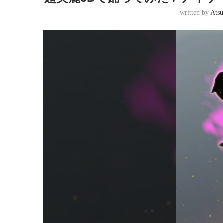
written by
Atsu